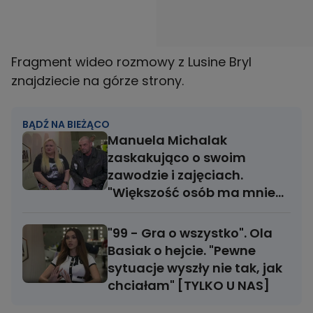
Fragment wideo rozmowy z Lusine Bryl
znajdziecie na górze strony.
BĄDŹ NA BIEŻĄCO
Manuela Michalak
zaskakująco o swoim
zawodzie i zajęciach.
"Większość osób ma mnie
za śmieszkę" [TYLKO U NAS]
"99 - Gra o wszystko". Ola
Basiak o hejcie. "Pewne
sytuacje wyszły nie tak, jak
chciałam" [TYLKO U NAS]