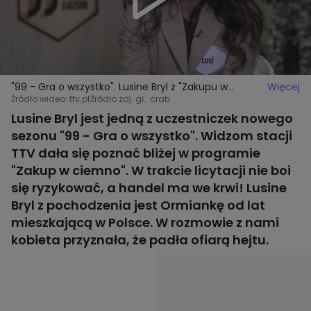
"99 - Gra o wszystko". Lusine Bryl z "Zakupu w
Więcej
ciemno" ofiarą hejtu
Źródło wideo: ttv.pl
Źródło zdj. gł.: crab
Lusine Bryl jest jedną z uczestniczek nowego
sezonu "99 - Gra o wszystko". Widzom stacji
TTV dała się poznać bliżej w programie
"Zakup w ciemno". W trakcie licytacji nie boi
się ryzykować, a handel ma we krwi! Lusine
Bryl z pochodzenia jest Ormiankę od lat
mieszkającą w Polsce. W rozmowie z nami
kobieta przyznała, że padła ofiarą hejtu.