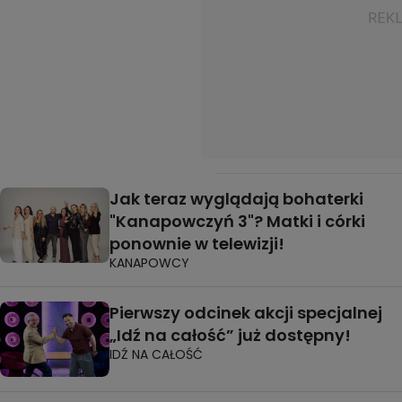
Jak teraz wyglądają bohaterki
"Kanapowczyń 3"? Matki i córki
ponownie w telewizji!
KANAPOWCY
Pierwszy odcinek akcji specjalnej
„Idź na całość” już dostępny!
IDŹ NA CAŁOŚĆ