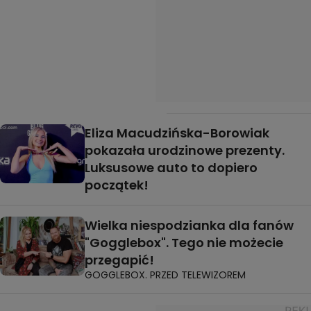
Eliza Macudzińska-Borowiak
pokazała urodzinowe prezenty.
Luksusowe auto to dopiero
początek!
Wielka niespodzianka dla fanów
"Gogglebox". Tego nie możecie
przegapić!
GOGGLEBOX. PRZED TELEWIZOREM