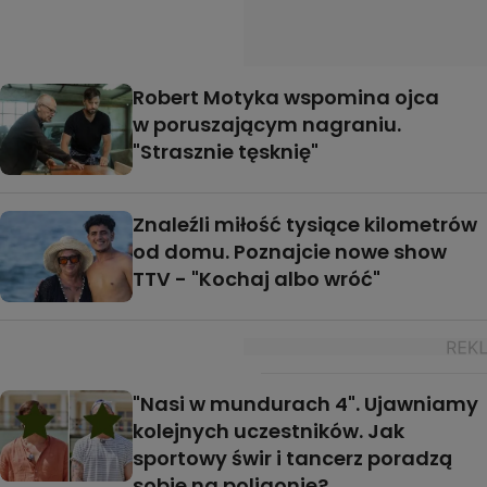
Robert Motyka wspomina ojca
w poruszającym nagraniu.
"Strasznie tęsknię"
Znaleźli miłość tysiące kilometrów
od domu. Poznajcie nowe show
TTV - "Kochaj albo wróć"
"Nasi w mundurach 4". Ujawniamy
kolejnych uczestników. Jak
sportowy świr i tancerz poradzą
sobie na poligonie?