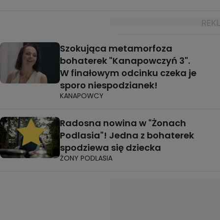
Szokująca metamorfoza
bohaterek "Kanapowczyń 3".
W finałowym odcinku czeka je
sporo niespodzianek!
KANAPOWCY
Radosna nowina w "Żonach
Podlasia"! Jedna z bohaterek
spodziewa się dziecka
ŻONY PODLASIA