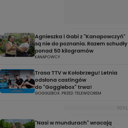
Agnieszka i Gabi z "Kanapowczyń"
są nie do poznania. Razem schudły
ponad 50 kilogramów
KANAPOWCY
Trasa TTV w Kołobrzegu! Letnia
odsłona castingów
do "Gogglebox" trwa!
GOGGLEBOX. PRZED TELEWIZOREM
"Nasi w mundurach" wracają