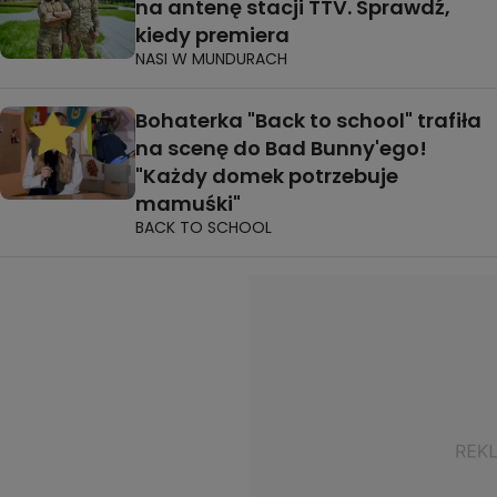
na antenę stacji TTV. Sprawdź,
kiedy premiera
NASI W MUNDURACH
Bohaterka "Back to school" trafiła
na scenę do Bad Bunny'ego!
"Każdy domek potrzebuje
mamuśki"
BACK TO SCHOOL