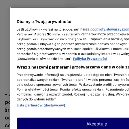
Dbamy o Twoją prywatność
Jeśli użytkownik wyrazi na to zgodę, my, nasze
podmioty stowarzyszo
Partnerów IAB oraz
30
innych Zaufanych Partnerów może przechowywać
użytkownika i uzyskiwać do nich dostęp w celu zapewnienia bardziej 
przeglądania. Odbywa się to poprzez przetwarzanie danych osobowych
przeglądania przechowywanych w plikach cookie. Użytkownik może udzi
sprzeciwić się przetwarzaniu w oparciu o uzasadniony interes w dowoln
„Ustawienia plików cookie i reklam”.
Polityka Prywatności
Wraz z naszymi partnerami przetwarzamy dane w celu z
Przechowywanie informacji na urządzeniu lub dostęp do nich. Tworzenie 
spersonalizowanych reklam. Tworzenie profili w celu personalizacji treśc
celu doboru spersonalizowanych treści. Wykorzystanie profili do wybor
Pomiar efektywności treści. Pomiar efektywności reklam. Rozumienie odb
- A w programie, no jedynym hejtem, jakim
kombinacji danych z różnych źródeł. Rozwój i ulepszanie usług. Wykorz
danych do wyboru reklam.
po prostu dostałam i to mnie bardzo tak w
Lista partnerów (dostawców)
środku dotknęło, to właśnie to, że za to, że
odniosłam sukces, tak? Bo ja też mówię to,
Akceptuję
co myślę. Jestem taką osobą dość