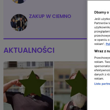
Dbamy o 
ZAKUP W CIEMNO
Jeśli użytk
Partnerów 
użytkownika
przeglądani
przechowywa
w oparciu o
reklam”.
Po
AKTUALNOŚCI
Wraz z n
Przechowywa
reklam. Twor
spersonaliz
efektywnośc
danych z ró
reklam.
Lista part