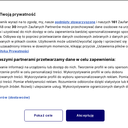
Twoją prywatność
ŻONY PODLASIA
ownik wyrazi na to zgodę, my, nasze
podmioty stowarzyszone
i naszych
161
Zaufa
IAB oraz
30
innych Zaufanych Partnerów może przechowywać dane osobowe na ur
 i uzyskiwać do nich dostęp w celu zapewnienia bardziej spersonalizowanego spo
a. Odbywa się to poprzez przetwarzanie danych osobowych zebranych z danych pr
nych w plikach cookie. Użytkownik może udzielić/wycofać zgodę i sprzeciwić się
 uzasadniony interes w dowolnym momencie, klikając przycisk „Ustawienia plików c
lityka Prywatności
aszymi partnerami przetwarzamy dane w celu zapewnienia:
nie informacji na urządzeniu lub dostęp do nich. Tworzenie profili w celu sperso
zenie profili w celu personalizacji treści. Wykorzystywanie profili w celu doboru
owanych treści. Wykorzystanie profili do wyboru spersonalizowanych reklam. Pomia
i treści. Pomiar efektywności reklam. Rozumienie odbiorców dzięki statystyce lub 
żnych źródeł. Rozwój i ulepszanie usług. Wykorzystywanie ograniczonych danych 
nerów (dostawców)
Pokaż cele
Akceptuję