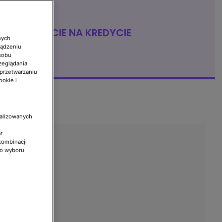
ŻYCIE NA KREDYCIE
nych
ządzeniu
sobu
zeglądania
 przetwarzaniu
ookie i
nalizowanych
r
kombinacji
do wyboru