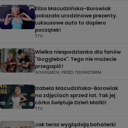
Eliza Macudzińska-Borowiak
pokazała urodzinowe prezenty.
Luksusowe auto to dopiero
początek!
TTV
Wielka niespodzianka dla fanów
"Gogglebox". Tego nie możecie
przegapić!
GOGGLEBOX. PRZED TELEWIZOREM
Izabela Macudzińska-Borowiak
na zdjęciach sprzed lat. Tak jej
córka świętuje Dzień Matki!
TTV
Jak teraz wyglądają bohaterki