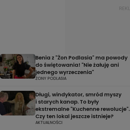
Benia z "Żon Podlasia" ma powody
do świętowania! "Nie żałuję ani
jednego wyrzeczenia"
ŻONY PODLASIA
Długi, windykator, smród myszy
i starych kanap. To były
ekstremalne "Kuchenne rewolucje".
Czy ten lokal jeszcze istnieje?
AKTUALNOŚCI