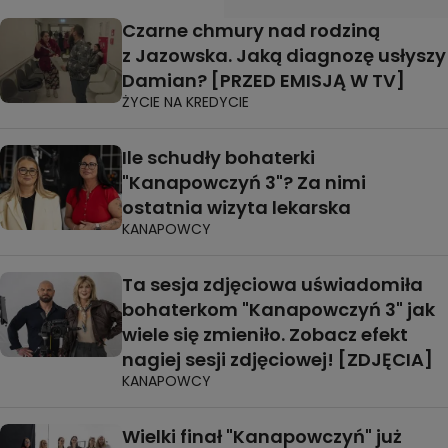
Czarne chmury nad rodziną
z Jazowska. Jaką diagnozę usłyszy
Damian? [PRZED EMISJĄ W TV]
ŻYCIE NA KREDYCIE
Ile schudły bohaterki
"Kanapowczyń 3"? Za nimi
ostatnia wizyta lekarska
KANAPOWCY
Ta sesja zdjęciowa uświadomiła
bohaterkom "Kanapowczyń 3" jak
wiele się zmieniło. Zobacz efekt
nagiej sesji zdjęciowej! [ZDJĘCIA]
KANAPOWCY
Wielki finał "Kanapowczyń" już