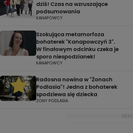
dziś! Czas na wzruszające
podsumowania
KANAPOWCY
Szokująca metamorfoza
bohaterek "Kanapowczyń 3".
W finałowym odcinku czeka je
sporo niespodzianek!
KANAPOWCY
Radosna nowina w "Żonach
Podlasia"! Jedna z bohaterek
spodziewa się dziecka
ŻONY PODLASIA