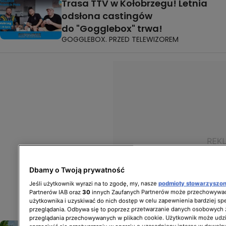
Trasa TTV w Kołobrzegu! Letnia
odsłona castingów
do "Gogglebox" trwa!
GOGGLEBOX. PRZED TELEWIZOREM
Dbamy o Twoją prywatność
Jeśli użytkownik wyrazi na to zgodę, my, nasze
podmioty stowarzyszo
Partnerów IAB oraz
30
innych Zaufanych Partnerów może przechowywać
użytkownika i uzyskiwać do nich dostęp w celu zapewnienia bardziej 
przeglądania. Odbywa się to poprzez przetwarzanie danych osobowych
przeglądania przechowywanych w plikach cookie. Użytkownik może udzi