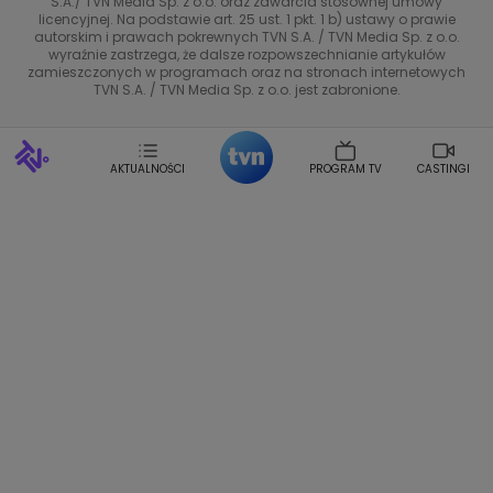
S.A./ TVN Media Sp. z o.o. oraz zawarcia stosownej umowy
Tadeusz Huk
Lucyna Malec
Ewa Gawryluk
licencyjnej. Na podstawie art. 25 ust. 1 pkt. 1 b) ustawy o prawie
TVN Style
Marta Jankowska
Bartosz Skrobisz
autorskim i prawach pokrewnych TVN S.A. / TVN Media Sp. z o.o.
wyraźnie zastrzega, że dalsze rozpowszechnianie artykułów
Malwina Wedzikowska
Krzysztof Skorzynski
Co za tydzień
zamieszczonych w programach oraz na stronach internetowych
Helena Englert
Aleksander Zniszczol
TVN S.A. / TVN Media Sp. z o.o. jest zabronione.
Dorota Szelagowska
Karolina Sobotka
Sonia Mietielica
Maciej Kuciel
Weekendowa Metamorfoza
Leszek Lichota
AKTUALNOŚCI
PROGRAM TV
CASTINGI
Kasia Wajda
Agata Kulesza
Boguslawa Bibi Brzezinska
Gwiazdy Muzyki
Maciej Stuhr
Klaudia El Dursi
Marta Wierzbicka
Izabella Krzan
Michal Pirog