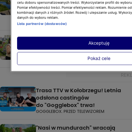
do TTV. W programie wezmą udział
celu doboru spersonalizowanych treści. Wykorzystanie profili do wybor
m.in. Daniel Martyniuk i Jakub
Pomiar efektywności treści. Pomiar efektywności reklam. Rozumienie odb
kombinacji danych z różnych źródeł. Rozwój i ulepszanie usług. Wykorz
Rzeźniczak
danych do wyboru reklam.
NASI W MUNDURACH
Lista partnerów (dostawców)
Agnieszka i Gabi z "Kanapowczyń"
Akceptuję
są nie do poznania. Razem schudły
ponad 50 kilogramów
Pokaż cele
KANAPOWCY
Trasa TTV w Kołobrzegu! Letnia
odsłona castingów
do "Gogglebox" trwa!
GOGGLEBOX. PRZED TELEWIZOREM
"Nasi w mundurach" wracają