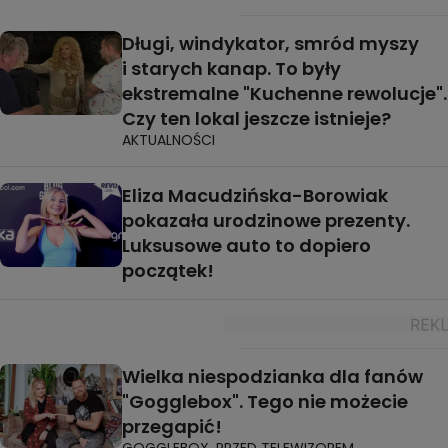
Długi, windykator, smród myszy
i starych kanap. To były
ekstremalne "Kuchenne rewolucje".
Czy ten lokal jeszcze istnieje?
AKTUALNOŚCI
Eliza Macudzińska-Borowiak
pokazała urodzinowe prezenty.
Luksusowe auto to dopiero
początek!
Wielka niespodzianka dla fanów
"Gogglebox". Tego nie możecie
przegapić!
GOGGLEBOX. PRZED TELEWIZOREM