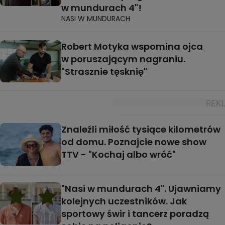
w mundurach 4"!
NASI W MUNDURACH
Robert Motyka wspomina ojca
w poruszającym nagraniu.
"Strasznie tęsknię"
Znaleźli miłość tysiące kilometrów
od domu. Poznajcie nowe show
TTV - "Kochaj albo wróć"
"Nasi w mundurach 4". Ujawniamy
kolejnych uczestników. Jak
sportowy świr i tancerz poradzą