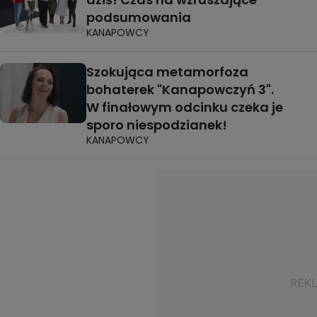
podsumowania
KANAPOWCY
Szokująca metamorfoza
bohaterek "Kanapowczyń 3".
W finałowym odcinku czeka je
sporo niespodzianek!
KANAPOWCY