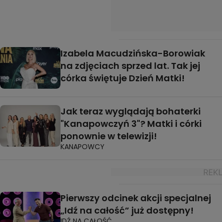
Izabela Macudzińska-Borowiak
na zdjęciach sprzed lat. Tak jej
córka świętuje Dzień Matki!
Jak teraz wyglądają bohaterki
"Kanapowczyń 3"? Matki i córki
ponownie w telewizji!
KANAPOWCY
Pierwszy odcinek akcji specjalnej
„Idź na całość” już dostępny!
IDŹ NA CAŁOŚĆ