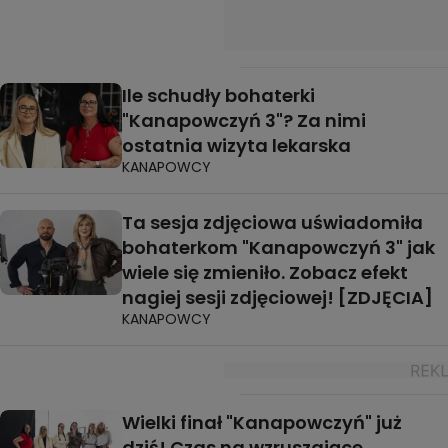
Ile schudły bohaterki
"Kanapowczyń 3"? Za nimi
ostatnia wizyta lekarska
KANAPOWCY
Ta sesja zdjęciowa uświadomiła
bohaterkom "Kanapowczyń 3" jak
wiele się zmieniło. Zobacz efekt
nagiej sesji zdjęciowej! [ZDJĘCIA]
KANAPOWCY
Wielki finał "Kanapowczyń" już
dziś! Czas na wzruszające