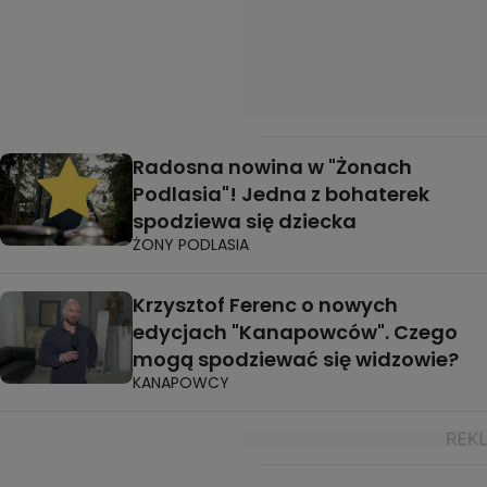
Radosna nowina w "Żonach
Podlasia"! Jedna z bohaterek
spodziewa się dziecka
ŻONY PODLASIA
Krzysztof Ferenc o nowych
edycjach "Kanapowców". Czego
mogą spodziewać się widzowie?
KANAPOWCY