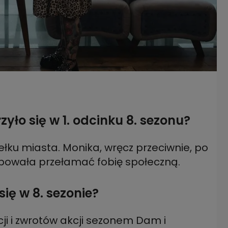
yło się w 1. odcinku 8. sezonu?
ełku miasta. Monika, wręcz przeciwnie, po
róbowała przełamać fobię społeczną.
się w 8. sezonie?
 i zwrotów akcji sezonem Dam i