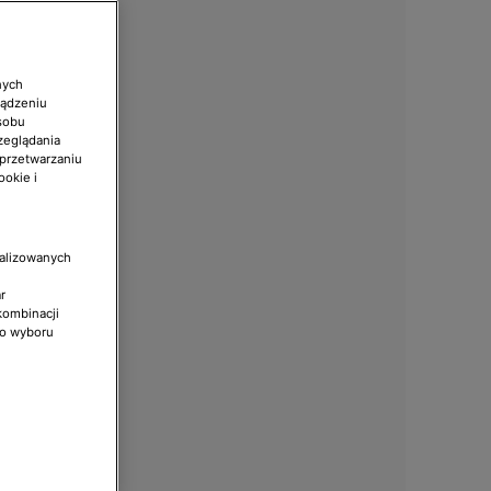
nych
ządzeniu
sobu
zeglądania
 przetwarzaniu
ookie i
nalizowanych
r
kombinacji
do wyboru