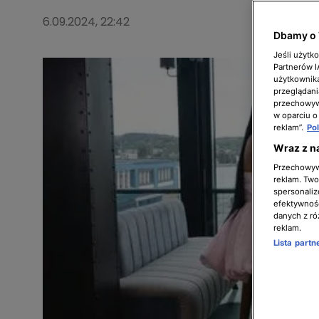
6.09.2024, 22:42
Dbamy o 
Jeśli użytk
Partnerów 
użytkownika
przeglądani
przechowywa
w oparciu o
reklam”.
Po
Wraz z n
Przechowywa
reklam. Twor
spersonaliz
efektywnośc
danych z ró
reklam.
Lista part