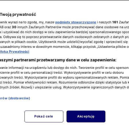
Twoją prywatność
ownik wyrazi na to zgodę, my, nasze
podmioty stowarzyszone
i naszych
161
Zaufa
IAB oraz
30
innych Zaufanych Partnerów może przechowywać dane osobowe na ur
 i uzyskiwać do nich dostęp w celu zapewnienia bardziej spersonalizowanego spo
a. Odbywa się to poprzez przetwarzanie danych osobowych zebranych z danych pr
nych w plikach cookie. Użytkownik może udzielić/wycofać zgodę i sprzeciwić się
 uzasadniony interes w dowolnym momencie, klikając przycisk „Ustawienia plików c
lityka Prywatności
aszymi partnerami przetwarzamy dane w celu zapewnienia:
nie informacji na urządzeniu lub dostęp do nich. Tworzenie profili w celu sperso
zenie profili w celu personalizacji treści. Wykorzystywanie profili w celu doboru
owanych treści. Wykorzystanie profili do wyboru spersonalizowanych reklam. Pomia
i treści. Pomiar efektywności reklam. Rozumienie odbiorców dzięki statystyce lub 
żnych źródeł. Rozwój i ulepszanie usług. Wykorzystywanie ograniczonych danych 
nerów (dostawców)
Pokaż cele
Akceptuję