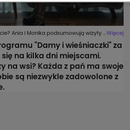
eście? Ania i Monika podsumowują wizyty w
Więcej
rogramu "Damy i wieśniaczki" za
się na kilka dni miejscami.
czy na wsi? Każda z pań ma swoje
obie są niezwykle zadowolone z
e.