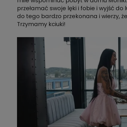
mile wspominać pobyt w domu Moniki. 
przełamać swoje lęki i fobie i wyjść do 
do tego bardzo przekonana i wierzy, że
Trzymamy kciuki!