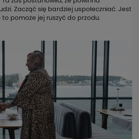
Ta zaś postanowiła, że powinna
ludzi. Zacząć się bardziej uspołeczniać. Jest
 to pomoże jej ruszyć do przodu.