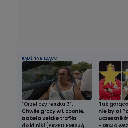
BĄDŹ NA BIEŻĄCO
"Orzeł czy reszka 3".
Tak gorąco
Chwile grozy w Lizbonie.
nie było! P
Izabela Zeiske trafiła
uczestnikó
do kliniki [PRZED EMISJĄ
- Gra o ws