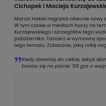
Cichopek i Macieja Kurzajewsk
Marcin Hakiel nagrywa obecnie nowy s
W tym czasie w mediach huczy na tema
Kurzajewskiego i szczegółów tego wyda
października. Tancerz w wymowny sp
tego tematu. Zobaczcie, jaką rolkę nag
Kiedy dzwonią do ciebie, żebyś skom
bawisz się na planie "99 gra o wszys