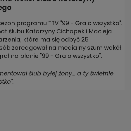
iego
ezon programu TTV "99 - Gra o wszystko".
t ślubu Katarzyny Cichopek i Macieja
rzenia, które ma się odbyć 25
osób zareagował na medialny szum wokół
rał na planie "99 - Gra o wszystko".
entował ślub byłej żony... a ty świetnie
tko".