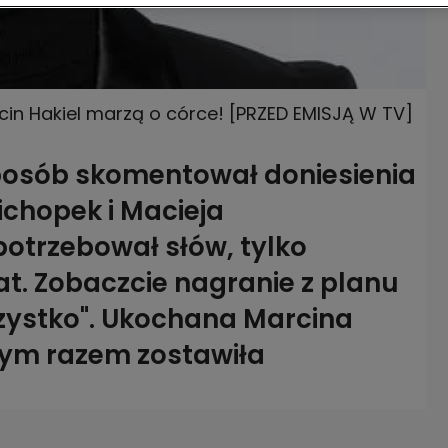
rcin Hakiel marzą o córce! [PRZED EMISJĄ W TV]
osób skomentował doniesienia
ichopek i Macieja
potrzebował słów, tylko
at. Zobaczcie nagranie z planu
zystko". Ukochana Marcina
 tym razem zostawiła