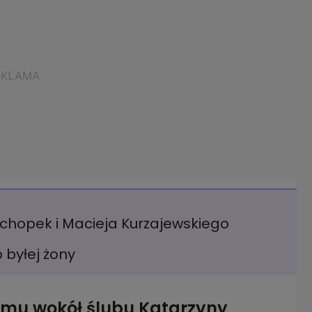
ichopek i Macieja Kurzajewskiego
 byłej żony
zumu wokół ślubu Katarzyny