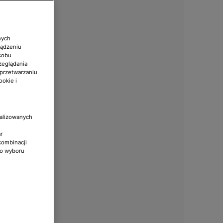
nych
ządzeniu
sobu
zeglądania
 przetwarzaniu
ookie i
nalizowanych
r
kombinacji
do wyboru