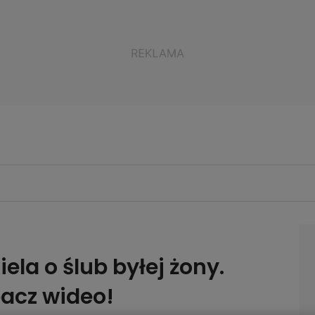
la o ślub byłej żony.
bacz wideo!