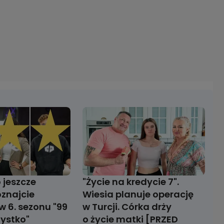
 jeszcze
"Życie na kredycie 7".
oznajcie
Wiesia planuje operację
w 6. sezonu "99
w Turcji. Córka drży
zystko"
o życie matki [PRZED