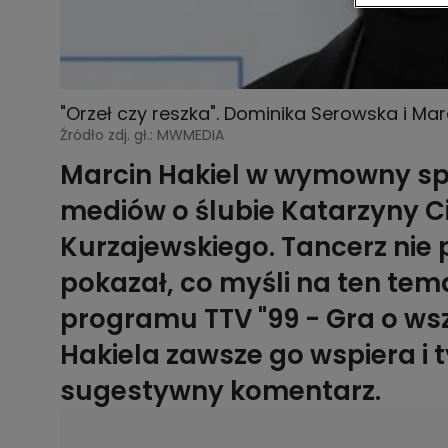
"Orzeł czy reszka". Dominika Serowska i Ma
Źródło zdj. gł.: MWMEDIA
Marcin Hakiel w wymowny sp
mediów o ślubie Katarzyny C
Kurzajewskiego. Tancerz nie 
pokazał, co myśli na ten tem
programu TTV "99 - Gra o ws
Hakiela zawsze go wspiera i
sugestywny komentarz.