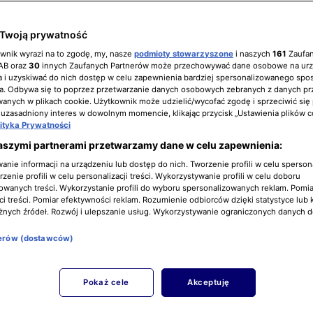
Twoją prywatność
ownik wyrazi na to zgodę, my, nasze
podmioty stowarzyszone
i naszych
161
Zaufa
IAB oraz
30
innych Zaufanych Partnerów może przechowywać dane osobowe na ur
 i uzyskiwać do nich dostęp w celu zapewnienia bardziej spersonalizowanego spo
a. Odbywa się to poprzez przetwarzanie danych osobowych zebranych z danych pr
nych w plikach cookie. Użytkownik może udzielić/wycofać zgodę i sprzeciwić się
 uzasadniony interes w dowolnym momencie, klikając przycisk „Ustawienia plików c
lityka Prywatności
aszymi partnerami przetwarzamy dane w celu zapewnienia:
nie informacji na urządzeniu lub dostęp do nich. Tworzenie profili w celu sperso
zenie profili w celu personalizacji treści. Wykorzystywanie profili w celu doboru
owanych treści. Wykorzystanie profili do wyboru spersonalizowanych reklam. Pomia
i treści. Pomiar efektywności reklam. Rozumienie odbiorców dzięki statystyce lub 
żnych źródeł. Rozwój i ulepszanie usług. Wykorzystywanie ograniczonych danych 
nerów (dostawców)
Pokaż cele
Akceptuję