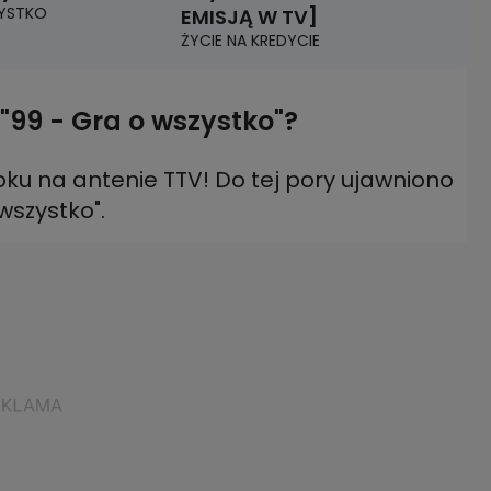
YSTKO
EMISJĄ W TV]
ŻYCIE NA KREDYCIE
"99 - Gra o wszystko"?
roku na antenie TTV! Do tej pory ujawniono
wszystko".