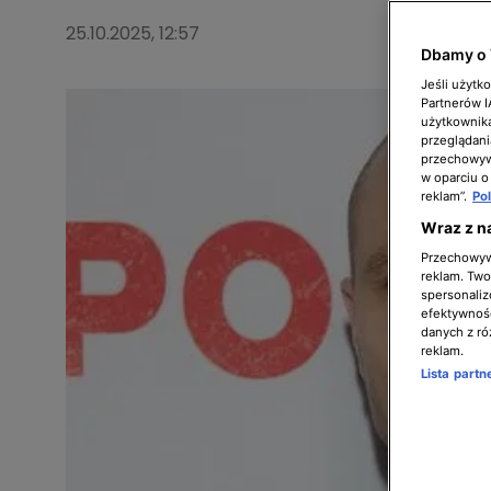
25.10.2025, 12:57
Dbamy o 
Jeśli użytk
Partnerów 
użytkownika
przeglądani
przechowywa
w oparciu o
reklam”.
Po
Wraz z n
Przechowywa
reklam. Twor
spersonaliz
efektywnośc
danych z ró
reklam.
Lista part