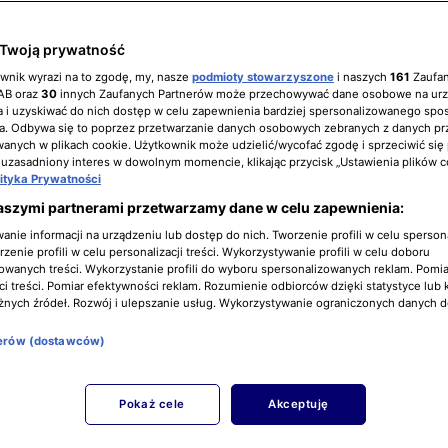
sić góry"
Twoją prywatność
ownik wyrazi na to zgodę, my, nasze
podmioty stowarzyszone
i naszych
161
Zaufa
IAB oraz
30
innych Zaufanych Partnerów może przechowywać dane osobowe na ur
 i uzyskiwać do nich dostęp w celu zapewnienia bardziej spersonalizowanego spo
a. Odbywa się to poprzez przetwarzanie danych osobowych zebranych z danych pr
nych w plikach cookie. Użytkownik może udzielić/wycofać zgodę i sprzeciwić się
 uzasadniony interes w dowolnym momencie, klikając przycisk „Ustawienia plików c
lityka Prywatności
aszymi partnerami przetwarzamy dane w celu zapewnienia:
nie informacji na urządzeniu lub dostęp do nich. Tworzenie profili w celu sperso
zenie profili w celu personalizacji treści. Wykorzystywanie profili w celu doboru
owanych treści. Wykorzystanie profili do wyboru spersonalizowanych reklam. Pomia
i treści. Pomiar efektywności reklam. Rozumienie odbiorców dzięki statystyce lub 
żnych źródeł. Rozwój i ulepszanie usług. Wykorzystywanie ograniczonych danych 
nerów (dostawców)
Pokaż cele
Akceptuję