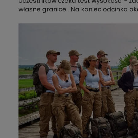
Uczestników czeka test wysokości - z
własne granice. Na koniec odcinka oka