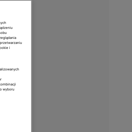
nych
ządzeniu
sobu
zeglądania
 przetwarzaniu
ookie i
nalizowanych
r
kombinacji
do wyboru