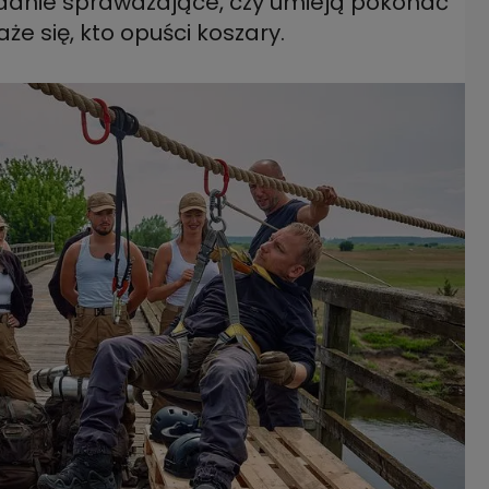
adanie sprawdzające, czy umieją pokonać
że się, kto opuści koszary.