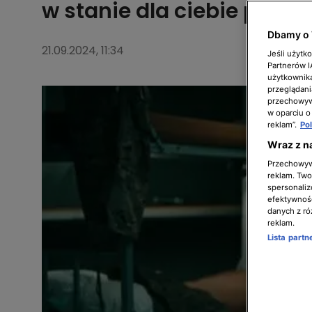
w stanie dla ciebie przeno
Dbamy o 
21.09.2024, 11:34
Jeśli użytk
Partnerów 
użytkownika
przeglądani
przechowywa
w oparciu o
reklam”.
Po
Wraz z n
Przechowywa
reklam. Twor
spersonaliz
efektywnośc
danych z ró
reklam.
Lista part