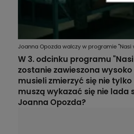
Joanna Opozda walczy w programie "Nasi w 
Jestem w stanie dla ciebie przenosić góry"
W 3. odcinku programu "Nas
zostanie zawieszona wysoko i
musieli zmierzyć się nie tylko
muszą wykazać się nie lada s
Joanna Opozda?