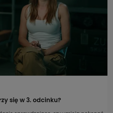
y się w 3. odcinku?