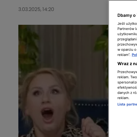
3.03.2025, 14:20
Dbamy o 
Jeśli użytk
Partnerów 
użytkownika
przeglądani
przechowywa
w oparciu o
reklam”.
Po
Wraz z n
Przechowywa
reklam. Twor
spersonaliz
efektywnośc
danych z ró
reklam.
Lista part