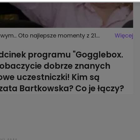
m... Oto najlepsze momenty z 21.
Więcej
 odcinek programu "Gogglebox.
 zobaczycie dobrze znanych
we uczestniczki! Kim są
ata Bartkowska? Co je łączy?