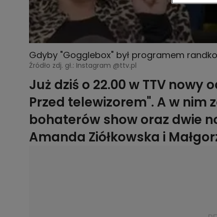
Gdyby "Gogglebox" był programem randkowy
Źródło zdj. gł.: Instagram @ttv.pl
sezonu o zabarwieniu miłosnym
Już dziś o 22.00 w TTV nowy
Przed telewizorem". A w nim
bohaterów show oraz dwie no
Amanda Ziółkowska i Małgorz