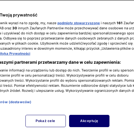
Twoją prywatność
ownik wyrazi na to zgodę, my, nasze
podmioty stowarzyszone
i naszych
161
Zaufa
IAB oraz
30
innych Zaufanych Partnerów może przechowywać dane osobowe na ur
 i uzyskiwać do nich dostęp w celu zapewnienia bardziej spersonalizowanego spo
a. Odbywa się to poprzez przetwarzanie danych osobowych zebranych z danych pr
nych w plikach cookie. Użytkownik może udzielić/wycofać zgodę i sprzeciwić się
 uzasadniony interes w dowolnym momencie, klikając przycisk „Ustawienia plików c
lityka Prywatności
aszymi partnerami przetwarzamy dane w celu zapewnienia:
nie informacji na urządzeniu lub dostęp do nich. Tworzenie profili w celu sperso
zenie profili w celu personalizacji treści. Wykorzystywanie profili w celu doboru
owanych treści. Wykorzystanie profili do wyboru spersonalizowanych reklam. Pomia
i treści. Pomiar efektywności reklam. Rozumienie odbiorców dzięki statystyce lub 
żnych źródeł. Rozwój i ulepszanie usług. Wykorzystywanie ograniczonych danych 
nerów (dostawców)
Pokaż cele
Akceptuję