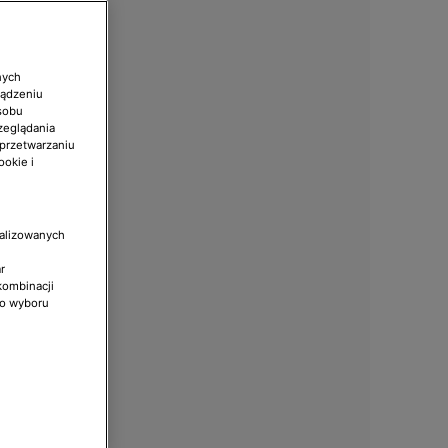
nych
ządzeniu
sobu
zeglądania
 przetwarzaniu
ookie i
nalizowanych
r
kombinacji
do wyboru