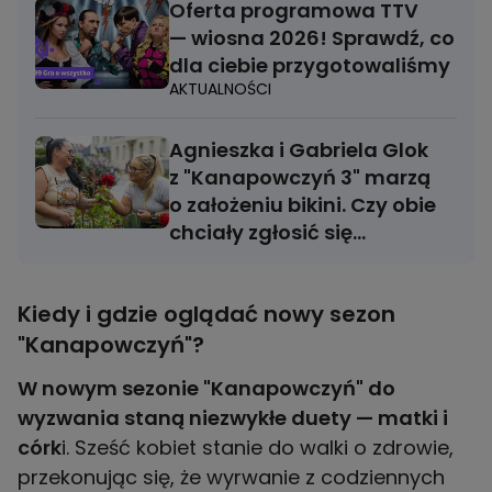
Oferta programowa TTV
— wiosna 2026! Sprawdź, co
dla ciebie przygotowaliśmy
AKTUALNOŚCI
Agnieszka i Gabriela Glok
z "Kanapowczyń 3" marzą
o założeniu bikini. Czy obie
chciały zgłosić się
do programu?
Kiedy i gdzie oglądać nowy sezon
"Kanapowczyń"?
W nowym sezonie "Kanapowczyń" do
wyzwania staną niezwykłe duety — matki i
córk
i. Sześć kobiet stanie do walki o zdrowie,
przekonując się, że wyrwanie z codziennych