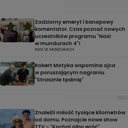
Zadziorny emeryt i kanapowy
komentator. Czas poznać nowych
uczestników programu "Nasi
w mundurach 4"!
NASI W MUNDURACH
Robert Motyka wspomina ojca
w poruszającym nagraniu.
"Strasznie tęsknię"
Znaleźli miłość tysiące kilometrów
od domu. Poznajcie nowe show
TTV - "Kochaj albo wróć"