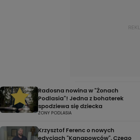
Radosna nowina w "Żonach
Podlasia"! Jedna z bohaterek
spodziewa się dziecka
ŻONY PODLASIA
Krzysztof Ferenc o nowych
edycjach "Kanapowców". Czego