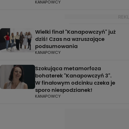
KANAPOWCY
Wielki finał "Kanapowczyń" już
dziś! Czas na wzruszające
podsumowania
KANAPOWCY
Szokująca metamorfoza
bohaterek "Kanapowczyń 3".
W finałowym odcinku czeka je
sporo niespodzianek!
KANAPOWCY