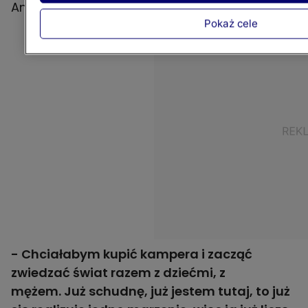
Ania ma do tego inne podejście.
Pokaż cele
- Chciałabym kupić kampera i zacząć
zwiedzać świat razem z dziećmi, z
mężem. Już schudnę, już jestem tutaj, to już