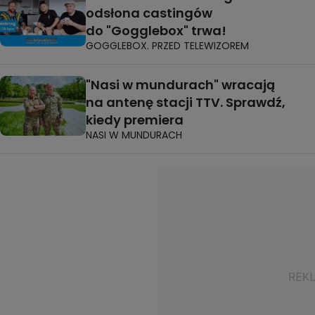
odsłona castingów
do "Gogglebox" trwa!
GOGGLEBOX. PRZED TELEWIZOREM
"Nasi w mundurach" wracają
na antenę stacji TTV. Sprawdź,
kiedy premiera
NASI W MUNDURACH