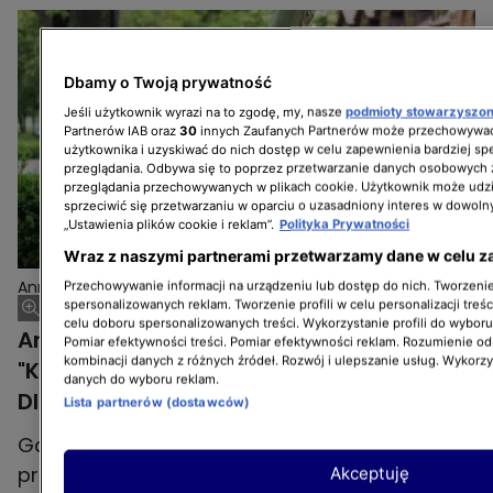
Dbamy o Twoją prywatność
Jeśli użytkownik wyrazi na to zgodę, my, nasze
podmioty stowarzyszo
Partnerów IAB oraz
30
innych Zaufanych Partnerów może przechowywać
użytkownika i uzyskiwać do nich dostęp w celu zapewnienia bardziej 
przeglądania. Odbywa się to poprzez przetwarzanie danych osobowych
przeglądania przechowywanych w plikach cookie. Użytkownik może udzi
sprzeciwić się przetwarzaniu w oparciu o uzasadniony interes w dowoln
„Ustawienia plików cookie i reklam”.
Polityka Prywatności
Wraz z naszymi partnerami przetwarzamy dane w celu z
Anna Kucharczyk i Katarzyna Słupińska z "Kanapowczyń 3"
Przechowywanie informacji na urządzeniu lub dostęp do nich. Tworzenie 
spersonalizowanych reklam. Tworzenie profili w celu personalizacji treśc
celu doboru spersonalizowanych treści. Wykorzystanie profili do wybor
Anna Kucharczyk i Katarzyna Sopińska z
Pomiar efektywności treści. Pomiar efektywności reklam. Rozumienie odb
kombinacji danych z różnych źródeł. Rozwój i ulepszanie usług. Wykorz
"Kanapowczyń 3" – o czym marzą?
danych do wyboru reklam.
Dlaczego zgłosiły się do programu?
Lista partnerów (dostawców)
Gdy zapytaliśmy o marzenia, Katarzyna
przyznała, że przede wszystkim — schudnąć.
Akceptuję