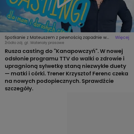
Spotkanie z Mateuszem z pewnością zapadnie w
Więcej
pamięć bohaterom "Kanapowców"
Źródło zdj. gł.: Materiały prasowe
Rusza casting do "Kanapowczyń". W nowej
odsłonie programu TTV do walki o zdrowie i
upragnioną sylwetkę staną niezwykłe duety
— matki i córki. Trener Krzysztof Ferenc czeka
na nowych podopiecznych. Sprawdźcie
szczegóły.