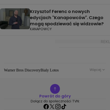
Krzysztof Ferenc o nowych
edycjach "Kanapowców". Czego
mogą spodziewać się widzowie?
KANAPOWCY
Więcej
Warner Bros Discovery
Bialy Lotos
Niebezpieczne Dzielnice
Malgorzata Rozenek Majdan
Duda Kontra Szafranski
Agnieszka Bobek
Anna Senkara
Lady Love
Jezdzic Obserwowac
Powrót do góry
Josephine Kwasniewska
Playerpl
Przemek Szafranski
Dołącz do społeczności TVN:
Aneta Glam
Dariusz Zdrojkowski
Julia Tychoniewicz