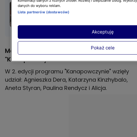
kombinacji danych z różnych źródeł. Rozwój i ulepszanie usług. Wykorz
Oto finałowe zadanie
danych do wyboru reklam.
"Kanapowców".
Lista partnerów (dostawców)
Ekstremalne wyzwanie
niektórym wydaje się
Akceptuję
nierealne. "Zmiotło mnie
to z planszy"
Pokaż cele
Metamorfozy z drugiego sezonu
"Kanapowczyń"
W 2. edycji programu "Kanapowczynie" wzięły
udział: Agnieszka Dera, Katarzyna Kinzhybalo,
Aneta Styran, Paulina Rendycz i Alicja.