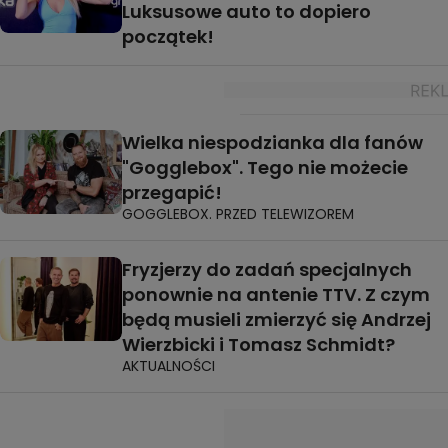
Luksusowe auto to dopiero
początek!
Wielka niespodzianka dla fanów
"Gogglebox". Tego nie możecie
przegapić!
GOGGLEBOX. PRZED TELEWIZOREM
Fryzjerzy do zadań specjalnych
ponownie na antenie TTV. Z czym
będą musieli zmierzyć się Andrzej
Wierzbicki i Tomasz Schmidt?
AKTUALNOŚCI