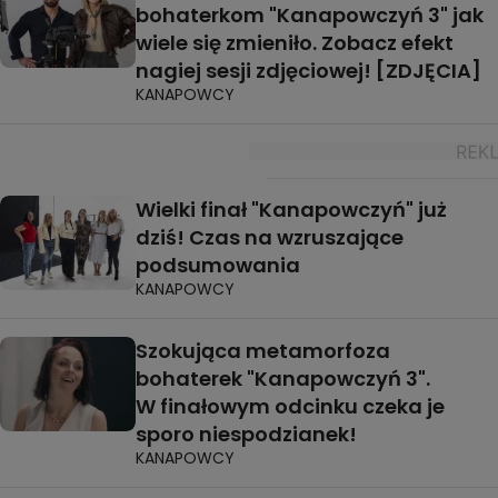
bohaterkom "Kanapowczyń 3" jak
wiele się zmieniło. Zobacz efekt
nagiej sesji zdjęciowej! [ZDJĘCIA]
KANAPOWCY
Wielki finał "Kanapowczyń" już
dziś! Czas na wzruszające
podsumowania
KANAPOWCY
Szokująca metamorfoza
bohaterek "Kanapowczyń 3".
W finałowym odcinku czeka je
sporo niespodzianek!
KANAPOWCY