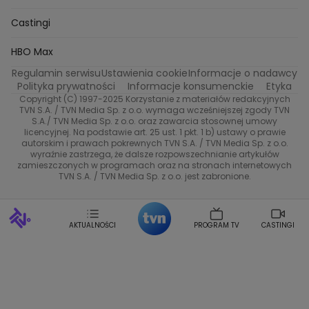
Oskar Netkowski
Natalia Natsu Karczmarczyk
99 gra o wszystko
Nasze Programy
TVN
Castingi
Kacper Jeneralski
Marta Mandaryna Wisniewska
Na Wspolnej
Twoja Stara
Radoslaw Majdan
Życie na kredycie
Program TV
Dzień Dobry TVN
HBO Max
Katarzyna Rozmyslowicz
Monika Olejnik
Regulamin serwisu
Ustawienia cookie
Informacje o nadawcy
Anna Samusionek
Przepisy
Przemyslaw Cypryanski
TVN7
Polityka prywatności
Informacje konsumenckie
Etyka
Damian Michalowski
Ewa Piekut
Copyright (C) 1997-2025 Korzystanie z materiałów redakcyjnych
TVN Turbo
Magdalena Gwozdz
Kuchenne Rewolucje
TVN S.A. / TVN Media Sp. z o.o. wymaga wcześniejszej zgody TVN
S.A./ TVN Media Sp. z o.o. oraz zawarcia stosownej umowy
Tadeusz Huk
Lucyna Malec
Ewa Gawryluk
licencyjnej. Na podstawie art. 25 ust. 1 pkt. 1 b) ustawy o prawie
TVN Style
Marta Jankowska
Bartosz Skrobisz
autorskim i prawach pokrewnych TVN S.A. / TVN Media Sp. z o.o.
wyraźnie zastrzega, że dalsze rozpowszechnianie artykułów
Malwina Wedzikowska
Krzysztof Skorzynski
Co za tydzień
zamieszczonych w programach oraz na stronach internetowych
Helena Englert
Aleksander Zniszczol
TVN S.A. / TVN Media Sp. z o.o. jest zabronione.
Dorota Szelagowska
Karolina Sobotka
Sonia Mietielica
Maciej Kuciel
Weekendowa Metamorfoza
Leszek Lichota
AKTUALNOŚCI
PROGRAM TV
CASTINGI
Kasia Wajda
Agata Kulesza
Boguslawa Bibi Brzezinska
Gwiazdy Muzyki
Maciej Stuhr
Klaudia El Dursi
Marta Wierzbicka
Izabella Krzan
Michal Pirog