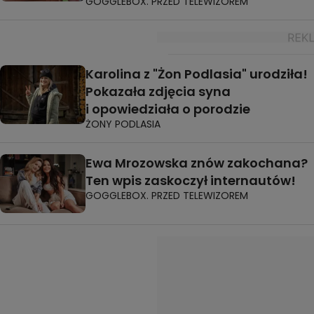
GOGGLEBOX. PRZED TELEWIZOREM
Karolina z "Żon Podlasia" urodziła!
Pokazała zdjęcia syna
i opowiedziała o porodzie
ŻONY PODLASIA
Ewa Mrozowska znów zakochana?
Ten wpis zaskoczył internautów!
GOGGLEBOX. PRZED TELEWIZOREM