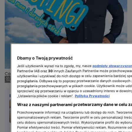
Dbamy o Twoją prywatność
Jeśli użytkownik wyrazi na to zgodę, my, nasze
podmioty stowarzyszo
Partnerów IAB oraz
30
innych Zaufanych Partnerów może przechowywać
Casting do programu "Kanapowczynie"
użytkownika i uzyskiwać do nich dostęp w celu zapewnienia bardziej 
Źródło zdjęcia: Materiały prasowe
przeglądania. Odbywa się to poprzez przetwarzanie danych osobowych
przeglądania przechowywanych w plikach cookie. Użytkownik może udzi
sprzeciwić się przetwarzaniu w oparciu o uzasadniony interes w dowoln
BĄDŹ NA BIEŻĄCO
„Ustawienia plików cookie i reklam”.
Polityka Prywatności
Mateusz wystąpił
Wraz z naszymi partnerami przetwarzamy dane w celu z
w "Kanapowcach". Teraz
Przechowywanie informacji na urządzeniu lub dostęp do nich. Tworzenie 
prosi o pomoc
spersonalizowanych reklam. Tworzenie profili w celu personalizacji treśc
celu doboru spersonalizowanych treści. Wykorzystanie profili do wybor
Pomiar efektywności treści. Pomiar efektywności reklam. Rozumienie odb