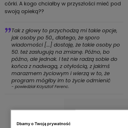
córki. A kogo chciałby w przyszłości mieć pod
swoją opieką??
Tak z głowy to przychodzą mi takie opcje,
jak osoby po 50., dlatego, że sporo
wiadomości [...] dostaję, że takie osoby po
50. też zasługują na zmianę. Późno, bo
późno, ale jednak. I też nie radzą sobie do
końca z nadwagą, z otyłością, z jakimś
marazmem życiowym i wierzą w to, że
program mógłby im to życie odmienić
- powiedział Krzysztof Ferenc.
Dbamy o Twoją prywatność