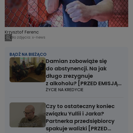
Krzysztof Ferenc
Źródło zdjęcia: x-news
BĄDŹ NA BIEŻĄCO
Damian zobowiąże się
do abstynencji. Na jak
długo zrezygnuje
z alkoholu? [PRZED EMISJĄ
ŻYCIE NA KREDYCIE
W TV]
Czy to ostateczny koniec
związku Yullii i Jarka?
Partnerka przedsiębiorcy
spakuje walizki [PRZED