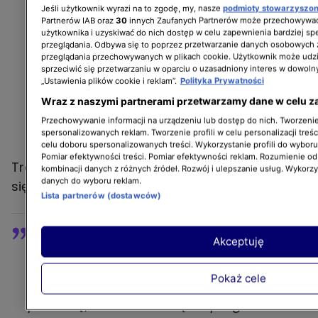
Jeśli użytkownik wyrazi na to zgodę, my, nasze
podmioty stowarzyszo
Partnerów IAB oraz
30
innych Zaufanych Partnerów może przechowywać
użytkownika i uzyskiwać do nich dostęp w celu zapewnienia bardziej 
przeglądania. Odbywa się to poprzez przetwarzanie danych osobowych
przeglądania przechowywanych w plikach cookie. Użytkownik może udzi
sprzeciwić się przetwarzaniu w oparciu o uzasadniony interes w dowoln
„Ustawienia plików cookie i reklam”.
Polityka Prywatności
Wraz z naszymi partnerami przetwarzamy dane w celu z
Przechowywanie informacji na urządzeniu lub dostęp do nich. Tworzenie 
spersonalizowanych reklam. Tworzenie profili w celu personalizacji treśc
celu doboru spersonalizowanych treści. Wykorzystanie profili do wybor
Pomiar efektywności treści. Pomiar efektywności reklam. Rozumienie odb
Trener nie ukrywał, że dobrze pracowało mu
kombinacji danych z różnych źródeł. Rozwój i ulepszanie usług. Wykorz
danych do wyboru reklam.
się z pokoleniem Z i chciałby do tego wrócić.
Lista partnerów (dostawców)
Bardzo fajnie mi się pracowało z tym
Akceptuję
pokoleniem Z, mimo tego, że byłem
przerażony na początku, czy się w ogóle
Pokaż cele
dogadamy. Natomiast złapaliśmy fajną
przelotkę, młodzi wnoszą do programu