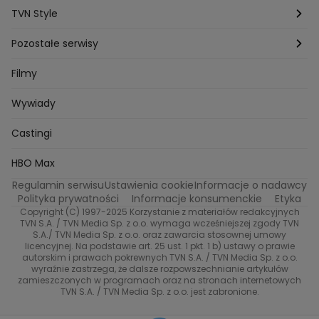
Kuchenne rewolucje
Detektywi
Damy i wieśniaczki
Program TV
TVN Style
Katarzyna Marczak
Aleksandra Adamska
Gogglebox
Bartlomiej Kotschedoff
Jakub Stachowiak
Azja Express
Back to school
Aktualności
Aktualności
Pozostałe serwisy
Bartosz Laskowski
Pawel Olejnik
Marta Dobosz
MasterChef
Zuzanna Kaszuba
Ada Szczepaniak
Zakup w ciemno
Nasze Programy
Castingi
TVN24
Filmy
Kuba Nowaczkiewicz
Iza Kuna
Piotr Koprowski
Gogglebox. Przed telewizorem
Castingi
Wideo
Eurosport
Ewa Galica
Wywiady
Tvn7
Marta Malikowska
Kinga Jasik
Oskar Netkowski
Natalia Natsu Karczmarczyk
99 gra o wszystko
Nasze Programy
TVN
Castingi
Kacper Jeneralski
Marta Mandaryna Wisniewska
Na Wspolnej
Twoja Stara
Radoslaw Majdan
Życie na kredycie
Program TV
Dzień Dobry TVN
HBO Max
Katarzyna Rozmyslowicz
Monika Olejnik
Regulamin serwisu
Ustawienia cookie
Informacje o nadawcy
Anna Samusionek
Przepisy
Przemyslaw Cypryanski
TVN7
Polityka prywatności
Informacje konsumenckie
Etyka
Damian Michalowski
Ewa Piekut
Copyright (C) 1997-2025 Korzystanie z materiałów redakcyjnych
TVN Turbo
Magdalena Gwozdz
Kuchenne Rewolucje
TVN S.A. / TVN Media Sp. z o.o. wymaga wcześniejszej zgody TVN
S.A./ TVN Media Sp. z o.o. oraz zawarcia stosownej umowy
Tadeusz Huk
Lucyna Malec
Ewa Gawryluk
licencyjnej. Na podstawie art. 25 ust. 1 pkt. 1 b) ustawy o prawie
TVN Style
Marta Jankowska
Bartosz Skrobisz
autorskim i prawach pokrewnych TVN S.A. / TVN Media Sp. z o.o.
wyraźnie zastrzega, że dalsze rozpowszechnianie artykułów
Malwina Wedzikowska
Krzysztof Skorzynski
Co za tydzień
zamieszczonych w programach oraz na stronach internetowych
Helena Englert
Aleksander Zniszczol
TVN S.A. / TVN Media Sp. z o.o. jest zabronione.
Dorota Szelagowska
Karolina Sobotka