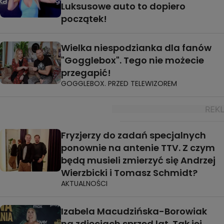
Luksusowe auto to dopiero
początek!
Wielka niespodzianka dla fanów
"Gogglebox". Tego nie możecie
przegapić!
GOGGLEBOX. PRZED TELEWIZOREM
Fryzjerzy do zadań specjalnych
ponownie na antenie TTV. Z czym
będą musieli zmierzyć się Andrzej
Wierzbicki i Tomasz Schmidt?
AKTUALNOŚCI
Izabela Macudzińska-Borowiak
na zdjęciach sprzed lat. Tak jej