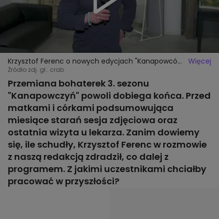
Krzysztof Ferenc o nowych edycjach "Kanapowców".
Więcej
Czego mogą spodziewać się widzowie?
Źródło zdj. gł.: crab
Przemiana bohaterek 3. sezonu
"Kanapowczyń" powoli dobiega końca. Przed
matkami i córkami podsumowująca
miesiące starań sesja zdjęciowa oraz
ostatnia wizyta u lekarza. Zanim dowiemy
się, ile schudły, Krzysztof Ferenc w rozmowie
z naszą redakcją zdradził, co dalej z
programem. Z jakimi uczestnikami chciałby
pracować w przyszłości?