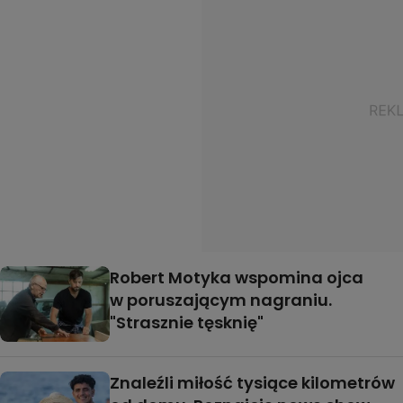
Robert Motyka wspomina ojca
w poruszającym nagraniu.
"Strasznie tęsknię"
Znaleźli miłość tysiące kilometrów