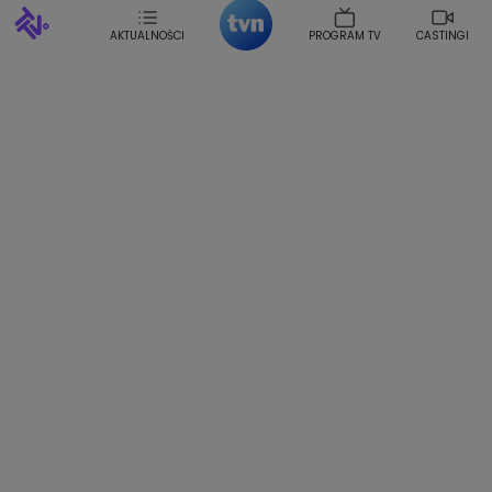
Sonia Mietielica
Maciej Kuciel
Weekendowa Metamorfoza
Leszek Lichota
AKTUALNOŚCI
PROGRAM TV
CASTINGI
Kasia Wajda
Agata Kulesza
Boguslawa Bibi Brzezinska
Gwiazdy Muzyki
Maciej Stuhr
Klaudia El Dursi
Marta Wierzbicka
Izabella Krzan
Michal Pirog