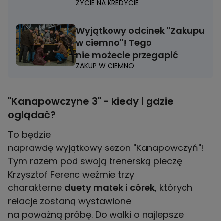
ŻYCIE NA KREDYCIE
EMISJĄ W TV]
Wyjątkowy odcinek "Zakupu
w ciemno"! Tego
nie możecie przegapić
ZAKUP W CIEMNO
"Kanapowczyne 3" - kiedy i gdzie
oglądać?
To będzie
naprawdę wyjątkowy sezon "Kanapowczyń"!
Tym razem pod swoją trenerską pieczę
Krzysztof Ferenc weźmie trzy
charakterne
duety matek i córek
, których
relacje zostaną wystawione
na poważną próbę. Do walki o najlepsze