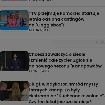
ŻONY PODLASIA
TTV przejmuje Pomorze! Startuje
letnia odsłona castingów
do "Gogglebox"!
AKTUALNOŚCI
Chcesz zawalczyć o siebie
i zmienić całe życie? Zgłoś się
do nowego sezonu "Kanapowców"
KANAPOWCY
Długi, windykator, smród myszy
i starych kanap. To były
ekstremalne "Kuchenne rewolucje".
Czy ten lokal jeszcze istnieje?