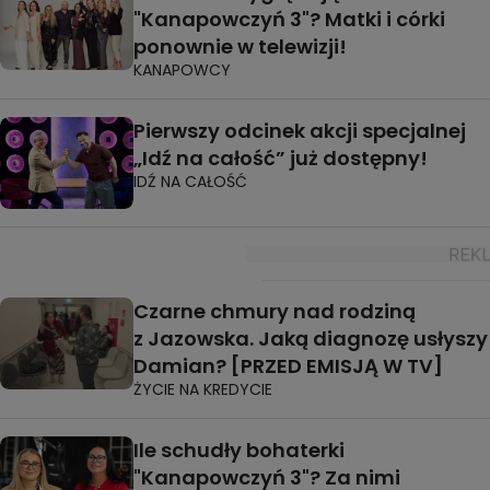
"Kanapowczyń 3"? Matki i córki
ponownie w telewizji!
KANAPOWCY
Pierwszy odcinek akcji specjalnej
„Idź na całość” już dostępny!
IDŹ NA CAŁOŚĆ
Czarne chmury nad rodziną
z Jazowska. Jaką diagnozę usłyszy
Damian? [PRZED EMISJĄ W TV]
ŻYCIE NA KREDYCIE
Ile schudły bohaterki
"Kanapowczyń 3"? Za nimi