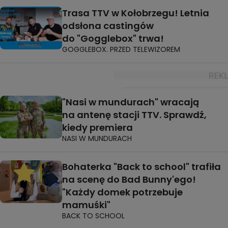
Trasa TTV w Kołobrzegu! Letnia
odsłona castingów
do "Gogglebox" trwa!
GOGGLEBOX. PRZED TELEWIZOREM
"Nasi w mundurach" wracają
na antenę stacji TTV. Sprawdź,
kiedy premiera
NASI W MUNDURACH
Bohaterka "Back to school" trafiła
na scenę do Bad Bunny'ego!
"Każdy domek potrzebuje
mamuśki"
BACK TO SCHOOL