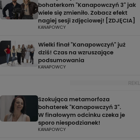
bohaterkom "Kanapowczyń 3" jak
wiele się zmieniło. Zobacz efekt
nagiej sesji zdjęciowej! [ZDJĘCIA]
KANAPOWCY
Wielki finał "Kanapowczyń" już
dziś! Czas na wzruszające
podsumowania
KANAPOWCY
Szokująca metamorfoza
bohaterek "Kanapowczyń 3".
W finałowym odcinku czeka je
sporo niespodzianek!
KANAPOWCY