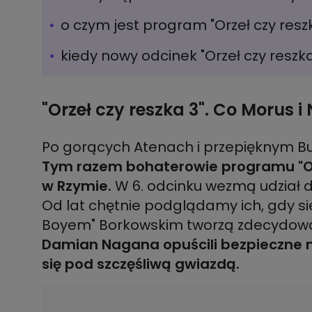
o czym jest program "Orzeł czy resz
kiedy nowy odcinek "Orzeł czy reszk
"Orzeł czy reszka 3". Co Morus 
Po gorących Atenach i przepięknym B
Tym razem bohaterowie programu "Orz
w Rzymie.
W 6. odcinku wezmą udział 
Od lat chętnie podglądamy ich, gdy s
Boyem" Borkowskim tworzą zdecydowan
Damian Nagana opuścili bezpieczne mi
się pod szczęśliwą gwiazdą.