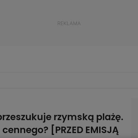
 przeszukuje rzymską plażę.
ś cennego? [PRZED EMISJĄ