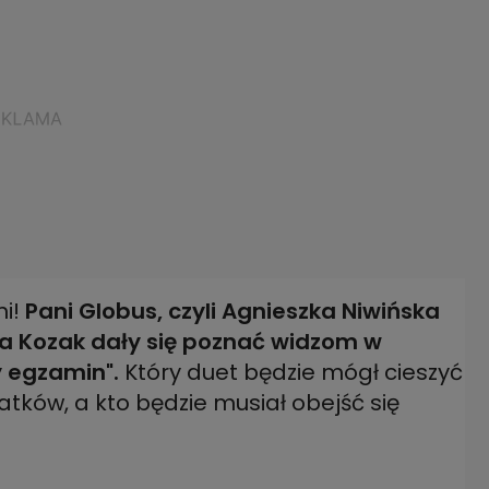
mi!
Pani Globus, czyli Agnieszka Niwińska
ta Kozak dały się poznać widzom w
y egzamin".
Który duet będzie mógł cieszyć
ków, a kto będzie musiał obejść się