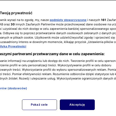
Twoją prywatność
ownik wyrazi na to zgodę, my, nasze
podmioty stowarzyszone
i naszych
161
Zaufa
IAB oraz
30
innych Zaufanych Partnerów może przechowywać dane osobowe na ur
 i uzyskiwać do nich dostęp w celu zapewnienia bardziej spersonalizowanego spo
a. Odbywa się to poprzez przetwarzanie danych osobowych zebranych z danych pr
nych w plikach cookie. Użytkownik może udzielić/wycofać zgodę i sprzeciwić się
 uzasadniony interes w dowolnym momencie, klikając przycisk „Ustawienia plików c
lityka Prywatności
aszymi partnerami przetwarzamy dane w celu zapewnienia:
nie informacji na urządzeniu lub dostęp do nich. Tworzenie profili w celu sperso
zenie profili w celu personalizacji treści. Wykorzystywanie profili w celu doboru
owanych treści. Wykorzystanie profili do wyboru spersonalizowanych reklam. Pomia
i treści. Pomiar efektywności reklam. Rozumienie odbiorców dzięki statystyce lub 
żnych źródeł. Rozwój i ulepszanie usług. Wykorzystywanie ograniczonych danych 
nerów (dostawców)
Pokaż cele
Akceptuję