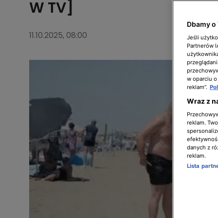
W TV]
Dbamy o 
11.10.2025, 08:00
Jeśli użytk
Partnerów 
użytkownika
przeglądani
przechowywa
w oparciu o
reklam”.
Po
Wraz z n
Przechowywa
reklam. Twor
spersonaliz
efektywnośc
danych z ró
reklam.
Lista part