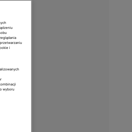
nych
ządzeniu
sobu
zeglądania
 przetwarzaniu
ookie i
nalizowanych
r
kombinacji
do wyboru