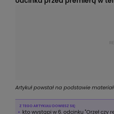
odcinka przed premierą w tele
Artykuł powstał na podstawie materiał
Z TEGO ARTYKUŁU DOWIESZ SIĘ:
kto wystąpi w 6. odcinku "Orzeł czy r