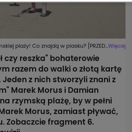
mskiej plaży! Co znajdą w piasku? [PRZED
Więcej
ł czy reszka" bohaterowie
m razem do walki o złotą kartę
Jeden z nich stworzyli znani z
em" Marek Morus i Damian
na rzymską plażę, by w pełni
 Marek Morus, zamiast pływać,
. Zobaczcie fragment 6.