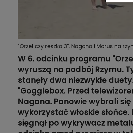
"Orzeł czy reszka 3". Nagana i Morus na rzy
EMISJĄ W TV]
W 6. odcinku programu "Orze
wyruszą na podbój Rzymu. Ty
stanęły dwa niezwykłe duety. 
"Gogglebox. Przed telewizor
Nagana. Panowie wybrali się 
wykorzystać włoskie słońce.
sięgnął po wykrywacz metalu