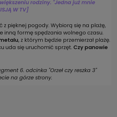
większeniu rodziny. "Jedna już mnie
MISJĄ W TV]
z pięknej pogody. Wybiorą się na plażę,
ie inną formę spędzania wolnego czasu.
 metalu
, z którym będzie przemierzał plażę.
u uda się uruchomić sprzęt.
Czy panowie
gment 6. odcinka "Orzeł czy reszka 3"
ecie na górze strony.