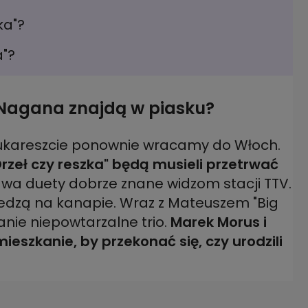
ka"?
a"?
i Nagana znajdą w piasku?
ukareszcie ponownie wracamy do Włoch.
eł czy reszka" będą musieli przetrwać
dwa duety dobrze znane widzom stacji TTV.
iedzą na kanapie. Wraz z Mateuszem "Big
ie niepowtarzalne trio.
Marek Morus i
eszkanie, by przekonać się, czy urodzili