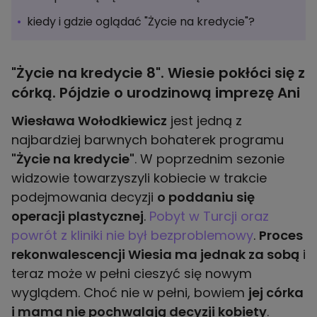
kiedy i gdzie oglądać "Życie na kredycie"?
"Życie na kredycie 8". Wiesie pokłóci się z
córką. Pójdzie o urodzinową imprezę Ani
Wiesława Wołodkiewicz
jest jedną z
najbardziej barwnych bohaterek programu
"Życie na kredycie"
. W poprzednim sezonie
widzowie towarzyszyli kobiecie w trakcie
podejmowania decyzji
o poddaniu się
operacji plastycznej
.
Pobyt w Turcji oraz
powrót z kliniki nie był bezproblemowy
.
Proces
rekonwalescencji Wiesia ma jednak za sobą
i
teraz może w pełni cieszyć się nowym
wyglądem. Choć nie w pełni, bowiem
jej córka
i mama nie pochwalają decyzji kobiety
.