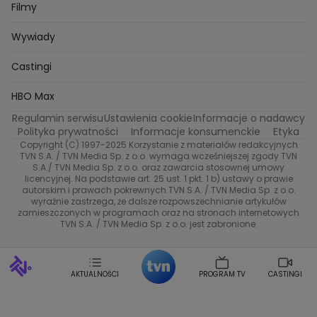
MasterChef
Zuzanna Kaszuba
Ada Szczepaniak
Zakup w ciemno
Nasze Programy
Castingi
TVN24
Filmy
Kuba Nowaczkiewicz
Iza Kuna
Piotr Koprowski
Gogglebox. Przed telewizorem
Castingi
Wideo
Eurosport
Ewa Galica
Wywiady
Tvn7
Marta Malikowska
Kinga Jasik
Oskar Netkowski
Natalia Natsu Karczmarczyk
99 gra o wszystko
Nasze Programy
TVN
Castingi
Kacper Jeneralski
Marta Mandaryna Wisniewska
Na Wspolnej
Twoja Stara
Radoslaw Majdan
Życie na kredycie
Program TV
Dzień Dobry TVN
HBO Max
Katarzyna Rozmyslowicz
Monika Olejnik
Regulamin serwisu
Ustawienia cookie
Informacje o nadawcy
Anna Samusionek
Przepisy
Przemyslaw Cypryanski
TVN7
Polityka prywatności
Informacje konsumenckie
Etyka
Damian Michalowski
Ewa Piekut
Copyright (C) 1997-2025 Korzystanie z materiałów redakcyjnych
TVN Turbo
Magdalena Gwozdz
Kuchenne Rewolucje
TVN S.A. / TVN Media Sp. z o.o. wymaga wcześniejszej zgody TVN
S.A./ TVN Media Sp. z o.o. oraz zawarcia stosownej umowy
Tadeusz Huk
Lucyna Malec
Ewa Gawryluk
licencyjnej. Na podstawie art. 25 ust. 1 pkt. 1 b) ustawy o prawie
TVN Style
Marta Jankowska
Bartosz Skrobisz
autorskim i prawach pokrewnych TVN S.A. / TVN Media Sp. z o.o.
wyraźnie zastrzega, że dalsze rozpowszechnianie artykułów
Malwina Wedzikowska
Krzysztof Skorzynski
Co za tydzień
zamieszczonych w programach oraz na stronach internetowych
Helena Englert
Aleksander Zniszczol
TVN S.A. / TVN Media Sp. z o.o. jest zabronione.
Dorota Szelagowska
Karolina Sobotka
Sonia Mietielica
Maciej Kuciel
Weekendowa Metamorfoza
Leszek Lichota
AKTUALNOŚCI
PROGRAM TV
CASTINGI
Kasia Wajda
Agata Kulesza
Boguslawa Bibi Brzezinska
Gwiazdy Muzyki