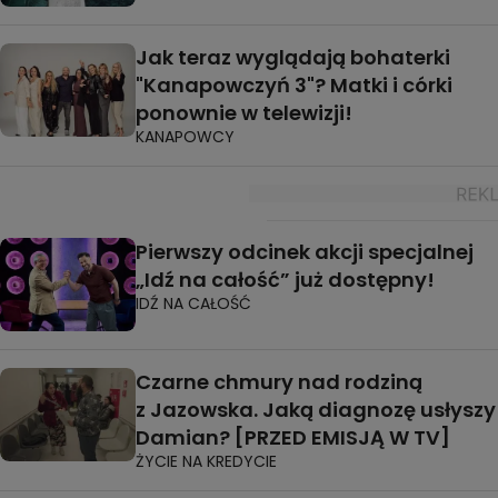
Jak teraz wyglądają bohaterki
"Kanapowczyń 3"? Matki i córki
ponownie w telewizji!
KANAPOWCY
Pierwszy odcinek akcji specjalnej
„Idź na całość” już dostępny!
IDŹ NA CAŁOŚĆ
Czarne chmury nad rodziną
z Jazowska. Jaką diagnozę usłyszy
Damian? [PRZED EMISJĄ W TV]
ŻYCIE NA KREDYCIE