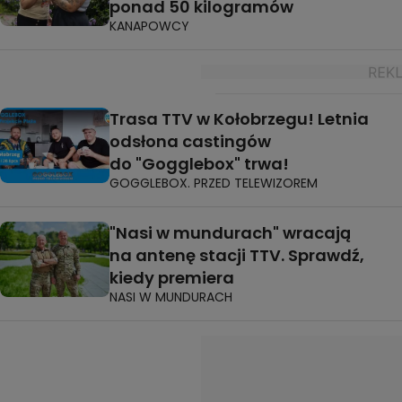
ponad 50 kilogramów
KANAPOWCY
Trasa TTV w Kołobrzegu! Letnia
odsłona castingów
do "Gogglebox" trwa!
GOGGLEBOX. PRZED TELEWIZOREM
"Nasi w mundurach" wracają
na antenę stacji TTV. Sprawdź,
kiedy premiera
NASI W MUNDURACH