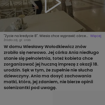
"Życie na kredycie 8". Wiesia chce wyprawić córce
Więcej
huczną imprezę urodzinową. Ania nie jest z tego
Źródło zdj. gł.: crab
zadowolona
W domu Wiesławy Wołodkiewicz znów
zrobiło się nerwowo. Jej córka Ania niedługo
stanie się pełnoletnia, toteż kobieta chce
zorganizować jej huczną imprezę z okazji 18.
urodzin. Sęk w tym, że zupełnie nie słucha
dziewczyny. Ania ma dosyć zachowania
matki, która, jej zdaniem, nie bierze opinii
solenizantki pod uwagę.