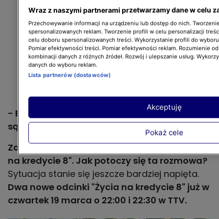
Wraz z naszymi partnerami przetwarzamy dane w celu z
Przechowywanie informacji na urządzeniu lub dostęp do nich. Tworzenie 
spersonalizowanych reklam. Tworzenie profili w celu personalizacji treśc
celu doboru spersonalizowanych treści. Wykorzystanie profili do wybor
Pomiar efektywności treści. Pomiar efektywności reklam. Rozumienie odb
kombinacji danych z różnych źródeł. Rozwój i ulepszanie usług. Wykorz
danych do wyboru reklam.
Lista partnerów (dostawców)
Akceptuję
- Bo mama wybiera jak pod siebie [...]. Ale to
są moje urodziny!
- przyznaje otwarcie Ania.
Pokaż cele
Zobaczcie fragment nowego odcinka "Życia
na kredycie 8". Jak potoczy się ta rozmowa?
Sytuacja stanie się jeszcze bardziej napięta.
Dwa nowe odcinki "Życia na kredycie 8" już w
czwartek 19 marca o 22:00 i 22:30 w TTV.