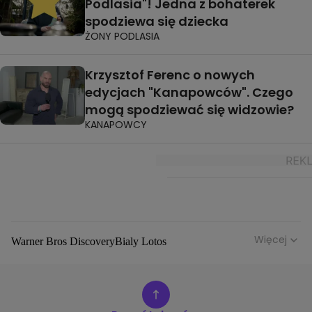
Podlasia"! Jedna z bohaterek
spodziewa się dziecka
ŻONY PODLASIA
Krzysztof Ferenc o nowych
edycjach "Kanapowców". Czego
mogą spodziewać się widzowie?
KANAPOWCY
Więcej
Warner Bros Discovery
Bialy Lotos
Niebezpieczne Dzielnice
Malgorzata Rozenek Majdan
Duda Kontra Szafranski
Agnieszka Bobek
Anna Senkara
Lady Love
Jezdzic Obserwowac