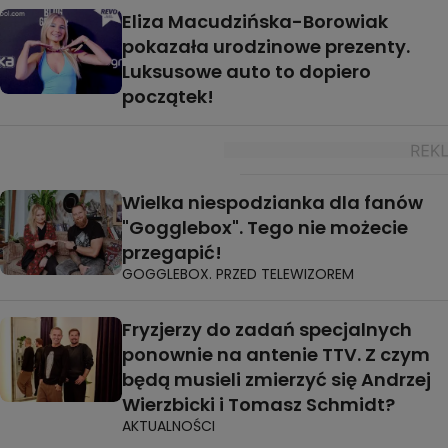
Eliza Macudzińska-Borowiak
pokazała urodzinowe prezenty.
Luksusowe auto to dopiero
początek!
Wielka niespodzianka dla fanów
"Gogglebox". Tego nie możecie
przegapić!
GOGGLEBOX. PRZED TELEWIZOREM
Fryzjerzy do zadań specjalnych
ponownie na antenie TTV. Z czym
będą musieli zmierzyć się Andrzej
Wierzbicki i Tomasz Schmidt?
AKTUALNOŚCI