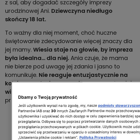
z sal, aby dogadać szczegóły imprezy
urodzinowej Ani.
Dziewczyna niedługo
skończy 18 lat.
To ważny dla niej moment, choć huczne
świętowanie zdecydowanie więcej znaczy dla
jej mamy.
Wiesia staje na głowie, by impreza
była idealna... dla niej.
Ania czuje, że mama
nie bierze pod uwagę jej zdania i jasno to
komunikuje.
Nie reaguje entuzjastycznie na
kolejne ustalenia, poczynione zresztą bez jej
wiedzy
. Wiesia chciałaby, żeby córka
Dbamy o Twoją prywatność
przestała mieć kwaśną minę.
Jeśli użytkownik wyrazi na to zgodę, my, nasze
podmioty stowarzyszo
Partnerów IAB oraz
30
innych Zaufanych Partnerów może przechowywać
użytkownika i uzyskiwać do nich dostęp w celu zapewnienia bardziej 
przeglądania. Odbywa się to poprzez przetwarzanie danych osobowych
przeglądania przechowywanych w plikach cookie. Użytkownik może udzi
sprzeciwić się przetwarzaniu w oparciu o uzasadniony interes w dowoln
„Ustawienia plików cookie i reklam”.
Polityka Prywatności