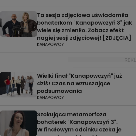
Ta sesja zdjęciowa uświadomiła
bohaterkom "Kanapowczyń 3" jak
wiele się zmieniło. Zobacz efekt
nagiej sesji zdjęciowej! [ZDJĘCIA]
KANAPOWCY
Wielki finał "Kanapowczyń" już
dziś! Czas na wzruszające
podsumowania
KANAPOWCY
Szokująca metamorfoza
bohaterek "Kanapowczyń 3".
W finałowym odcinku czeka je