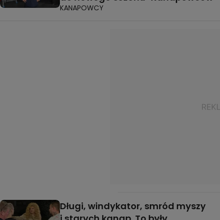
KANAPOWCY
Długi, windykator, smród myszy
i starych kanap. To były