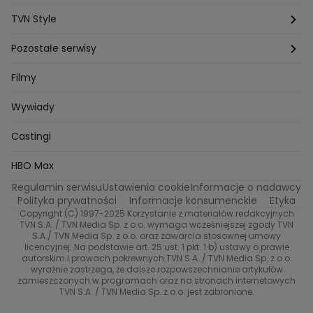
Michal Przedlacki
Sandra Plajzer
Dariusz Wnuk
Kuchenne rewolucje
Detektywi
Damy i wieśniaczki
Program TV
TVN Style
Katarzyna Marczak
Aleksandra Adamska
Gogglebox
Bartlomiej Kotschedoff
Jakub Stachowiak
Azja Express
Back to school
Aktualności
Aktualności
Pozostałe serwisy
Bartosz Laskowski
Pawel Olejnik
Marta Dobosz
MasterChef
Zuzanna Kaszuba
Ada Szczepaniak
Zakup w ciemno
Nasze Programy
Castingi
TVN24
Filmy
Kuba Nowaczkiewicz
Iza Kuna
Piotr Koprowski
Gogglebox. Przed telewizorem
Castingi
Wideo
Eurosport
Ewa Galica
Wywiady
Tvn7
Marta Malikowska
Kinga Jasik
Oskar Netkowski
Natalia Natsu Karczmarczyk
99 gra o wszystko
Nasze Programy
TVN
Castingi
Kacper Jeneralski
Marta Mandaryna Wisniewska
Na Wspolnej
Twoja Stara
Radoslaw Majdan
Życie na kredycie
Program TV
Dzień Dobry TVN
HBO Max
Katarzyna Rozmyslowicz
Monika Olejnik
Regulamin serwisu
Ustawienia cookie
Informacje o nadawcy
Anna Samusionek
Przepisy
Przemyslaw Cypryanski
TVN7
Polityka prywatności
Informacje konsumenckie
Etyka
Damian Michalowski
Ewa Piekut
Copyright (C) 1997-2025 Korzystanie z materiałów redakcyjnych
TVN Turbo
Magdalena Gwozdz
Kuchenne Rewolucje
TVN S.A. / TVN Media Sp. z o.o. wymaga wcześniejszej zgody TVN
S.A./ TVN Media Sp. z o.o. oraz zawarcia stosownej umowy
Tadeusz Huk
Lucyna Malec
Ewa Gawryluk
licencyjnej. Na podstawie art. 25 ust. 1 pkt. 1 b) ustawy o prawie
TVN Style
Marta Jankowska
Bartosz Skrobisz
autorskim i prawach pokrewnych TVN S.A. / TVN Media Sp. z o.o.
wyraźnie zastrzega, że dalsze rozpowszechnianie artykułów
Malwina Wedzikowska
Krzysztof Skorzynski
Co za tydzień
zamieszczonych w programach oraz na stronach internetowych
Helena Englert
Aleksander Zniszczol
TVN S.A. / TVN Media Sp. z o.o. jest zabronione.
Dorota Szelagowska
Karolina Sobotka