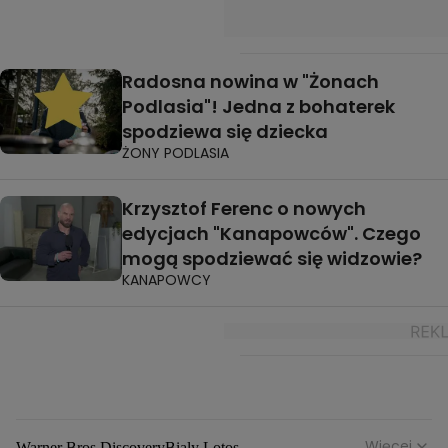
Radosna nowina w "Żonach
Podlasia"! Jedna z bohaterek
spodziewa się dziecka
ŻONY PODLASIA
Krzysztof Ferenc o nowych
edycjach "Kanapowców". Czego
mogą spodziewać się widzowie?
KANAPOWCY
Więcej
Warner Bros Discovery
Bialy Lotos