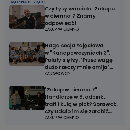
BĄDŹ NA BIEŻĄCO
Czy Łysy wróci do "Zakupu
w ciemno"? Znamy
odpowiedź!
ZAKUP W CIEMNO
Naga sesja zdjęciowa
w "Kanapowczyniach 3".
Polały się łzy. "Przez wagę
dużo rzeczy mnie omija"
KANAPOWCY
[ZDJĘCIA]
"Zakup w ciemno 7".
Handlarze w 6. odcinku
trafili kulą w płot? Sprawdź,
czy udało im się zarobić
ZAKUP W CIEMNO
[PODSUMOWANIE]