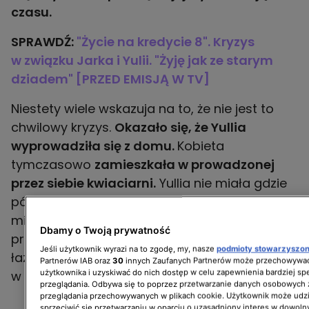
czasu.
SPRAWDŹ:
"Życie na kredycie 8". Kryzys
w związku Jarka i Yulii. "Żyję jak ze starym
dziadem" [PRZED EMISJĄ W TV]
Niestety wiele wskazuja na to, że nie jest to
chwilowy kryzys.
Okazało się, że Yullia
wyprowadziła się z domu.
Kobieta
tymczasowo
zamieszkała w prowadzonej
przez siebie kwiaciarni.
Yullia nie miała gdzie
pójść po wyprowadzce z domu Jarka. Na
miejscu udało jej się zorganizować
Dbamy o Twoją prywatność
prowizoryczną garderobę, ma niewielką
Jeśli użytkownik wyrazi na to zgodę, my, nasze
podmioty stowarzyszo
łazienkę i zaplecze kuchenne, dzięki czemu jest
Partnerów IAB oraz
30
innych Zaufanych Partnerów może przechowywać
użytkownika i uzyskiwać do nich dostęp w celu zapewnienia bardziej 
w stanie przetrwać.
przeglądania. Odbywa się to poprzez przetwarzanie danych osobowych
przeglądania przechowywanych w plikach cookie. Użytkownik może udzi
sprzeciwić się przetwarzaniu w oparciu o uzasadniony interes w dowoln