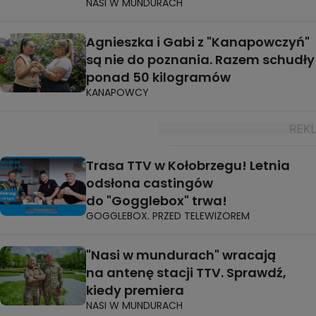
NASI W MUNDURACH
Agnieszka i Gabi z "Kanapowczyń"
są nie do poznania. Razem schudły
ponad 50 kilogramów
KANAPOWCY
Trasa TTV w Kołobrzegu! Letnia
odsłona castingów
do "Gogglebox" trwa!
GOGGLEBOX. PRZED TELEWIZOREM
"Nasi w mundurach" wracają
na antenę stacji TTV. Sprawdź,
kiedy premiera
NASI W MUNDURACH