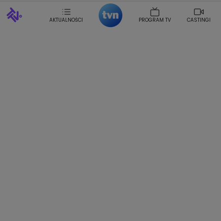
Sonia Mietielica
Maciej Kuciel
Weekendowa Metamorfoza
Leszek Lichota
AKTUALNOŚCI
PROGRAM TV
CASTINGI
Kasia Wajda
Agata Kulesza
Boguslawa Bibi Brzezinska
Gwiazdy Muzyki
Maciej Stuhr
Klaudia El Dursi
Marta Wierzbicka
Izabella Krzan
Michal Pirog