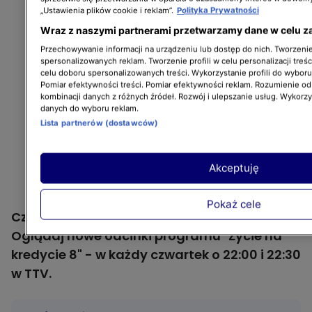
„Ustawienia plików cookie i reklam”.
Polityka Prywatności
Wraz z naszymi partnerami przetwarzamy dane w celu z
Przechowywanie informacji na urządzeniu lub dostęp do nich. Tworzenie 
spersonalizowanych reklam. Tworzenie profili w celu personalizacji treśc
celu doboru spersonalizowanych treści. Wykorzystanie profili do wybor
Pomiar efektywności treści. Pomiar efektywności reklam. Rozumienie odb
kombinacji danych z różnych źródeł. Rozwój i ulepszanie usług. Wykorz
danych do wyboru reklam.
Lista partnerów (dostawców)
Akceptuję
Pokaż cele
Czy Yullia i Jarek dojdą do porozumienia?
Oglądaj nowe odcinki programu "Życie na
kredycie 8" - w każdy czwartek o 22:00 i 22:30
w TTV.