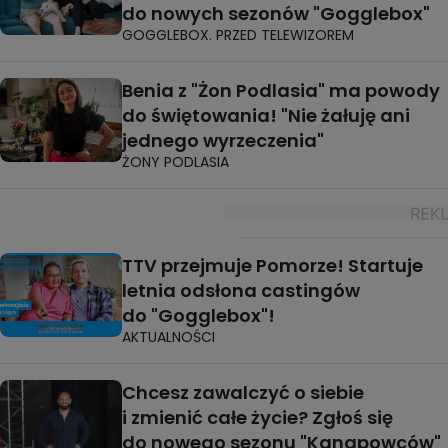
do nowych sezonów "Gogglebox"
GOGGLEBOX. PRZED TELEWIZOREM
Benia z "Żon Podlasia" ma powody
do świętowania! "Nie żałuję ani
jednego wyrzeczenia"
ŻONY PODLASIA
TTV przejmuje Pomorze! Startuje
letnia odsłona castingów
do "Gogglebox"!
AKTUALNOŚCI
Chcesz zawalczyć o siebie
i zmienić całe życie? Zgłoś się
do nowego sezonu "Kanapowców"