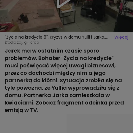
"Życie na kredycie 8". Kryzys w domu Yulli i Jarka.
Więcej
Kobieta wyprowadziła się z domu [PRZED EMISJĄ W
Źródło zdj. gł.: crab
TV]
Jarek ma w ostatnim czasie sporo
problemów. Bohater "Życia na kredycie"
musi poświęcać więcej uwagi biznesowi,
przez co dochodzi między nim a jego
partnerką do kłótni. Sytuacja zrobiła się na
tyle poważna, że Yullia wyprowadziła się z
domu. Partnerka Jarka zamieszkała w
kwiaciarni. Zobacz fragment odcinka przed
emisją w TV.