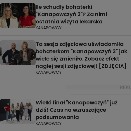
Ile schudły bohaterki
"Kanapowczyń 3"? Za nimi
ostatnia wizyta lekarska
KANAPOWCY
Ta sesja zdjęciowa uświadomiła
bohaterkom "Kanapowczyń 3" jak
wiele się zmieniło. Zobacz efekt
nagiej sesji zdjęciowej! [ZDJĘCIA]
KANAPOWCY
Wielki finał "Kanapowczyń" już
dziś! Czas na wzruszające
podsumowania
KANAPOWCY