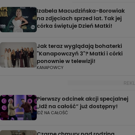
Izabela Macudzińska-Borowiak
na zdjęciach sprzed lat. Tak jej
córka świętuje Dzień Matki!
Jak teraz wyglądają bohaterki
"Kanapowczyń 3"? Matki i córki
ponownie w telewizji!
KANAPOWCY
Pierwszy odcinek akcji specjalnej
„Idź na całość” już dostępny!
IDŹ NA CAŁOŚĆ
Czarne chmury nad rodziną