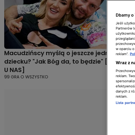
Dbamy o 
Jeśli użytk
Partnerów 
użytkownika
przeglądani
przechowywa
w oparciu o
Macudzińscy myślą o jeszcze jednym
reklam”.
Po
dziecku? "Jak Bóg da, to będzie" [TYLKO
Wraz z n
U NAS]
Przechowywa
99 GRA O WSZYSTKO
reklam. Twor
spersonaliz
efektywnośc
danych z ró
reklam.
Lista part