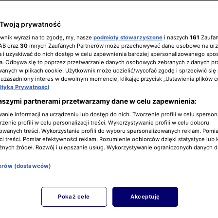
Twoją prywatność
ownik wyrazi na to zgodę, my, nasze
podmioty stowarzyszone
i naszych
161
Zaufa
IAB oraz
30
innych Zaufanych Partnerów może przechowywać dane osobowe na ur
 i uzyskiwać do nich dostęp w celu zapewnienia bardziej spersonalizowanego spo
a. Odbywa się to poprzez przetwarzanie danych osobowych zebranych z danych pr
nych w plikach cookie. Użytkownik może udzielić/wycofać zgodę i sprzeciwić się
 uzasadniony interes w dowolnym momencie, klikając przycisk „Ustawienia plików c
Marcin Hakiel ponownie stanie
lityka Prywatności
na ślubnym kobiercu? Cała prawda
aszymi partnerami przetwarzamy dane w celu zapewnienia:
wyszła na jaw! [TYLKO U NAS]
nie informacji na urządzeniu lub dostęp do nich. Tworzenie profili w celu sperso
99 GRA O WSZYSTKO
zenie profili w celu personalizacji treści. Wykorzystywanie profili w celu doboru
owanych treści. Wykorzystanie profili do wyboru spersonalizowanych reklam. Pomia
i treści. Pomiar efektywności reklam. Rozumienie odbiorców dzięki statystyce lub 
żnych źródeł. Rozwój i ulepszanie usług. Wykorzystywanie ograniczonych danych 
nerów (dostawców)
Pokaż cele
Akceptuję