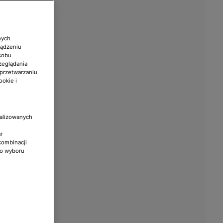
nych
ządzeniu
sobu
zeglądania
 przetwarzaniu
ookie i
nalizowanych
r
kombinacji
do wyboru