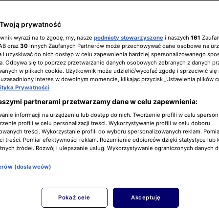
Twoją prywatność
ownik wyrazi na to zgodę, my, nasze
podmioty stowarzyszone
i naszych
161
Zaufa
IAB oraz
30
innych Zaufanych Partnerów może przechowywać dane osobowe na ur
 i uzyskiwać do nich dostęp w celu zapewnienia bardziej spersonalizowanego spo
a. Odbywa się to poprzez przetwarzanie danych osobowych zebranych z danych pr
nych w plikach cookie. Użytkownik może udzielić/wycofać zgodę i sprzeciwić się
 uzasadniony interes w dowolnym momencie, klikając przycisk „Ustawienia plików c
lityka Prywatności
aszymi partnerami przetwarzamy dane w celu zapewnienia:
nie informacji na urządzeniu lub dostęp do nich. Tworzenie profili w celu sperso
zenie profili w celu personalizacji treści. Wykorzystywanie profili w celu doboru
owanych treści. Wykorzystanie profili do wyboru spersonalizowanych reklam. Pomia
i treści. Pomiar efektywności reklam. Rozumienie odbiorców dzięki statystyce lub 
żnych źródeł. Rozwój i ulepszanie usług. Wykorzystywanie ograniczonych danych 
nerów (dostawców)
Pokaż cele
Akceptuję