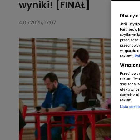
wyniki! [FINAŁ]
Dbamy o 
4.05.2025, 17:07
Jeśli użytk
Partnerów 
użytkownika
przeglądani
przechowywa
w oparciu o
reklam”.
Po
Wraz z n
Przechowywa
reklam. Twor
spersonaliz
efektywnośc
danych z ró
reklam.
Lista part