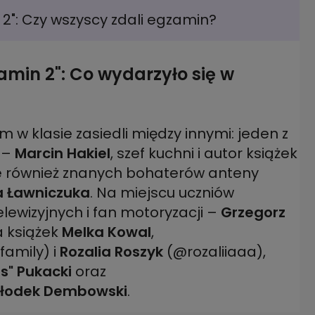
2": Czy wszyscy zdali egzamin?
amin 2": Co wydarzyło się w
 w klasie zasiedli między innymi: jeden z
 –
Marcin Hakiel
, szef kuchni i autor książek
ie również znanych bohaterów anteny
 Ławniczuka
. Na miejscu uczniów
ewizyjnych i fan motoryzacji –
Grzegorz
a książek
Melka Kowal
,
amily) i
Rozalia Roszyk
(@rozaliiaaa),
s" Pukacki
oraz
łodek Dembowski
.