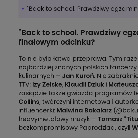
"Back to school. Prawdziwy egzamin 
"Back to school. Prawdziwy egz
finałowym odcinku?
To nie była łatwa przeprawa. Tym razem
najbardziej znanych polskich tancerzy
kulinarnych –
Jan Kuroń
. Nie zabrakn
TTV:
Izy Zeiske
,
Klaudii Dziuk
i
Mateusza
zasiądzie także gwiazda programów tel
Collins
, twórczyni internetowa i autork
influencerki:
Malwina Bakalarz
(@bakuf
heavymetalowy muzyk –
Tomasz "Titu
bezkompromisowy Paprodziad, czyli
W