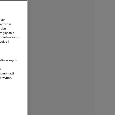
nych
ządzeniu
sobu
zeglądania
 przetwarzaniu
ookie i
nalizowanych
r
kombinacji
do wyboru