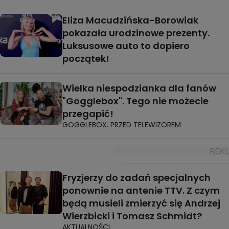
Eliza Macudzińska-Borowiak
pokazała urodzinowe prezenty.
Luksusowe auto to dopiero
początek!
Wielka niespodzianka dla fanów
"Gogglebox". Tego nie możecie
przegapić!
GOGGLEBOX. PRZED TELEWIZOREM
Fryzjerzy do zadań specjalnych
ponownie na antenie TTV. Z czym
będą musieli zmierzyć się Andrzej
Wierzbicki i Tomasz Schmidt?
AKTUALNOŚCI