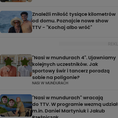
Znaleźli miłość tysiące kilometrów
od domu. Poznajcie nowe show
TTV - "Kochaj albo wróć"
"Nasi w mundurach 4". Ujawniamy
kolejnych uczestników. Jak
sportowy świr i tancerz poradzą
sobie na poligonie?
NASI W MUNDURACH
"Nasi w mundurach" wracają
do TTV. W programie wezmą udział
m.in. Daniel Martyniuk i Jakub
Rzeźniczak