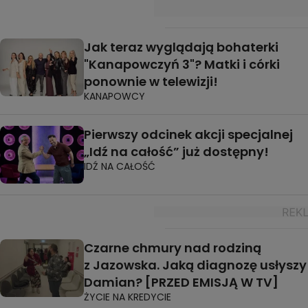
Jak teraz wyglądają bohaterki
"Kanapowczyń 3"? Matki i córki
ponownie w telewizji!
KANAPOWCY
Pierwszy odcinek akcji specjalnej
„Idź na całość” już dostępny!
IDŹ NA CAŁOŚĆ
Czarne chmury nad rodziną
z Jazowska. Jaką diagnozę usłyszy
Damian? [PRZED EMISJĄ W TV]
ŻYCIE NA KREDYCIE