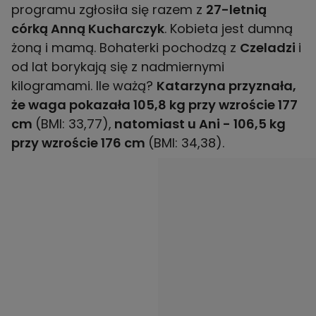
programu zgłosiła się razem z
27-letnią
córką Anną Kucharczyk
. Kobieta jest dumną
żoną i mamą. Bohaterki pochodzą z
Czeladzi
i
od lat borykają się z nadmiernymi
kilogramami. Ile ważą?
Katarzyna przyznała,
że waga pokazała 105,8 kg przy wzroście 177
cm
(BMI: 33,77),
natomiast u Ani - 106,5 kg
przy wzroście 176 cm
(BMI: 34,38).