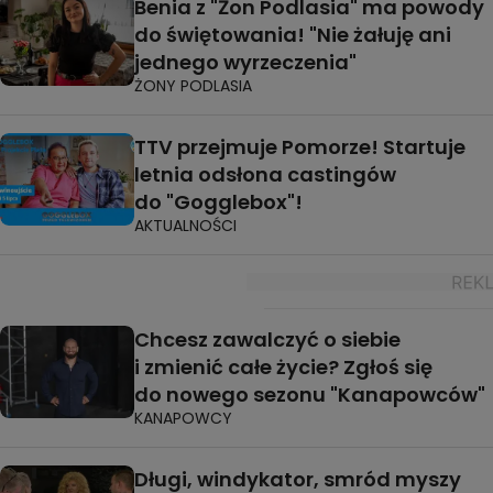
Benia z "Żon Podlasia" ma powody
do świętowania! "Nie żałuję ani
jednego wyrzeczenia"
ŻONY PODLASIA
TTV przejmuje Pomorze! Startuje
letnia odsłona castingów
do "Gogglebox"!
AKTUALNOŚCI
Chcesz zawalczyć o siebie
i zmienić całe życie? Zgłoś się
do nowego sezonu "Kanapowców"
KANAPOWCY
Długi, windykator, smród myszy