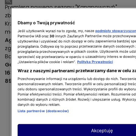
Premiera nowego sezonu "Kanapowczyń"
zbliża się wielkimi krokami. W tej edycji trener
Krzysztof Ferenc będzie współpracował z
Dbamy o Twoją prywatność
matkami i córkami! Poznajcie kolejny duet.
Jeśli użytkownik wyrazi na to zgodę, my, nasze
podmioty stowarzyszo
Partnerów IAB oraz
30
innych Zaufanych Partnerów może przechowywać
Agnieszka Glok ma 45 lat
i do programu
użytkownika i uzyskiwać do nich dostęp w celu zapewnienia bardziej 
przeglądania. Odbywa się to poprzez przetwarzanie danych osobowych
zgłosiła się wraz z
22-letnią córką Gabrielą
.
przeglądania przechowywanych w plikach cookie. Użytkownik może udzi
Bohaterki pochodzą z
Wrocławia
. Ile ważą?
sprzeciwić się przetwarzaniu w oparciu o uzasadniony interes w dowoln
„Ustawienia plików cookie i reklam”.
Polityka Prywatności
Gabriela przyznała, że 100,5 kg przy wzroście
Wraz z naszymi partnerami przetwarzamy dane w celu z
163 cm
(BMI: 37,83)
, natomiast Agnieszka -
Przechowywanie informacji na urządzeniu lub dostęp do nich. Tworzenie 
89,5 kg przy wzroście 161 cm
(BMIL 34,53).
spersonalizowanych reklam. Tworzenie profili w celu personalizacji treśc
celu doboru spersonalizowanych treści. Wykorzystanie profili do wybor
Pomiar efektywności treści. Pomiar efektywności reklam. Rozumienie odb
kombinacji danych z różnych źródeł. Rozwój i ulepszanie usług. Wykorz
danych do wyboru reklam.
Lista partnerów (dostawców)
Akceptuję