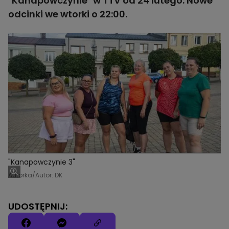
"Kanapowczynie" w TTV od 24 lutego. Nowe
odcinki we wtorki o 22:00.
"Kanapowczynie 3"
Autorka/Autor: DK
UDOSTĘPNIJ: