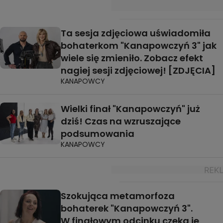
Ta sesja zdjęciowa uświadomiła
bohaterkom "Kanapowczyń 3" jak
wiele się zmieniło. Zobacz efekt
nagiej sesji zdjęciowej! [ZDJĘCIA]
KANAPOWCY
Wielki finał "Kanapowczyń" już
dziś! Czas na wzruszające
podsumowania
KANAPOWCY
Szokująca metamorfoza
bohaterek "Kanapowczyń 3".
W finałowym odcinku czeka je