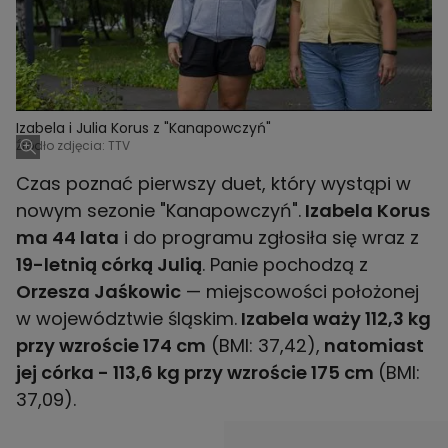
Izabela i Julia Korus z "Kanapowczyń"
Źródło zdjęcia: TTV
Czas poznać pierwszy duet, który wystąpi w
nowym sezonie "Kanapowczyń".
Izabela Korus
ma 44 lata
i do programu zgłosiła się wraz z
19-letnią córką Julią
. Panie pochodzą z
Orzesza Jaśkowic
— miejscowości położonej
w województwie śląskim.
Izabela waży 112,3 kg
przy wzroście 174 cm
(BMI: 37,42),
natomiast
jej córka - 113,6 kg przy wzroście 175 cm
(BMI:
37,09).