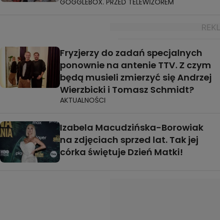
GOGGLEBOX. PRZED TELEWIZOREM
Fryzjerzy do zadań specjalnych
ponownie na antenie TTV. Z czym
będą musieli zmierzyć się Andrzej
Wierzbicki i Tomasz Schmidt?
AKTUALNOŚCI
Izabela Macudzińska-Borowiak
na zdjęciach sprzed lat. Tak jej
córka świętuje Dzień Matki!