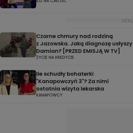
IDŹ NA CAŁOŚĆ
Czarne chmury nad rodziną
z Jazowska. Jaką diagnozę usłyszy
Damian? [PRZED EMISJĄ W TV]
ŻYCIE NA KREDYCIE
Ile schudły bohaterki
"Kanapowczyń 3"? Za nimi
ostatnia wizyta lekarska
KANAPOWCY